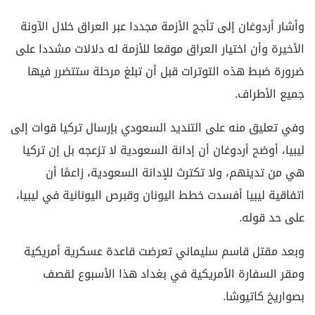
وأشار أردوغان إلى تأجج الأزمة مجددا عبر العراق خلال الآونة
الأخيرة وأن اختيار العراق موقعا للأزمة له دلالات مشددا على
ضرورة ضبط هذه التوترات قبل أن تبلغ مرحلة ستتضرر فيها
جميع الأطراف.
وفي تعليق منه على التنديد السعودي بإرسال تركيا قوات إلى
ليبيا، أوضح أردوغان أن إدانة السعودية لا تزعجه بل إن تركيا
هي من تدينهم، ولا تكترث للإدانة السعودية، زاعمًا أن
اتفاقية ليبيا أفسدت خطط اليونان وقبرص اليونانية في ليبيا،
على حد قوله.
وبعد مقتل قاسم سليماني تعرضت قاعدة عسكرية أمريكية
ومقر السفارة الأمريكية في بغداد هذا الأسبوع لقصف
بصواريخ كاتيوشا.