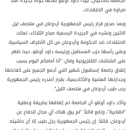
الجامعة بالاحتيال، ليبدأ داود أوغلو بعدها جولة جديدة أشد
ضراوة في الانتقادات.
وبعد صدور قرار رئيس الجمهورية أردوغان في منتصف ليل
الاثنين ونشره في الجريدة الرسمية صباح الثلاثاء، تعالت
الانتقادات ضد الحكومة وأردوغان من كل الأطراف السياسية،
وعلى رأسها حزب المستقبل ورئيسه داود أوغلو، حيث ظهر
على الشاشات التلفزيونية وقال: “أنا أمامكم اليوم بسبب
إغلاق جامعة إسطنبول شهير التي أجمع الجميع على كفاءتها
وجدارتها العلمية والأكاديمية، بقرار أصدره رئيس الجمهورية
رجب طيب أردوغان في منتصف الليل”.
وأكد داود أوغلو أن الجامعة تم إغلاقها بطريقة وعقلية
“انقلابية”، وتابع قائلاً: “لم يبق هناك أي مجال للدفاع عن
أردوغان، قائلاً: إن رئيس الجمهورية رجل طيب إلا أن حاشيته