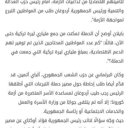
لتأمينهم اقتصاديًا من تداعيات الأزمة، أمام رئيس حزب العدالة
والتنمية ورئيس الجمهورية أردوغان طلب من المواطنين التبرع
لمواجهة الأزمة”.
بايلان أوضح أن الحملة تمكنت من جمع ملياري ليرة تركية حتى
الآن، قائلًا: “كم عدد المواطنين المحتاجين الذين تم توفير لهم
الدعم الاقتصادية، بمبلغ ملياري ليرة تركية التي جمعت في
الحملة؟”.
وكان البرلماني عن حزب الشعب الجمهوري، ألباي أتمين، قد
قدَّم أيضا طلب إحاطة حول مصير حملة التبرعات التي أطلقها
الرئيس رجب طيب أردوغان لمساعدة الأسر المتضررة من أزمة
كورونا؛ إلا أنه لم يتلقى جوابًا من وزارة الأسرة والعمل
والخدمات الاجتماعية أو رئاسة الجمهورية.
حيث وجّه سؤالًا لنائب رئيس الجمهورية فؤاد أوكتاي عن مصير