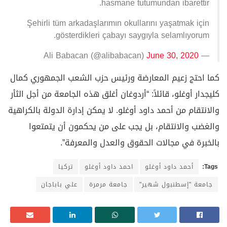
hasmane tutumundan ibarettir.
Şehirli tüm arkadaşlarımın okullarını yaşatmak için
gösterdikleri çabayı saygıyla selamlıyorum.
June 30, 2020
— Ali Babacan (@alibabacan)
كما احتج زعيم المعارضة ورئيس حزب الشعب الجمهوري كمال
كليجدار أوغلو، قائلاً: “أردوغان أغلق هذه الجامعة من أجل الثأر
والانتقام من أحمد داود أوغلو. لا يمكن إدارة الدولة بالكراهية
والغضب والانتقام، بل يجب على من يحكمون أن يتمتعوا
بالخبرة في مجالات الحقوق والعدل والمعرفة”.
Tags:
أحمد داود أوغلو
احمد داود أوغلو
تركيا
جامعة "إسطنبول شهير"
جامعة مرمرة
علي باباجان