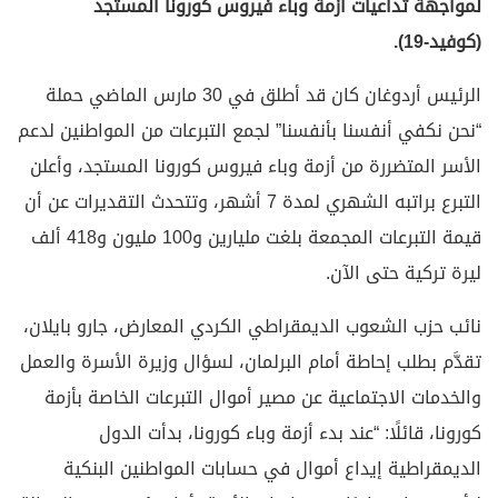
لمواجهة تداعيات أزمة وباء فيروس كورونا المستجد
(كوفيد-19).
الرئيس أردوغان كان قد أطلق في 30 مارس الماضي حملة
“نحن نكفي أنفسنا بأنفسنا” لجمع التبرعات من المواطنين لدعم
الأسر المتضررة من أزمة وباء فيروس كورونا المستجد، وأعلن
التبرع براتبه الشهري لمدة 7 أشهر، وتتحدث التقديرات عن أن
قيمة التبرعات المجمعة بلغت مليارين و100 مليون و418 ألف
ليرة تركية حتى الآن.
نائب حزب الشعوب الديمقراطي الكردي المعارض، جارو بايلان،
تقدَّم بطلب إحاطة أمام البرلمان، لسؤال وزيرة الأسرة والعمل
والخدمات الاجتماعية عن مصير أموال التبرعات الخاصة بأزمة
كورونا، قائلًا: “عند بدء أزمة وباء كورونا، بدأت الدول
الديمقراطية إيداع أموال في حسابات المواطنين البنكية