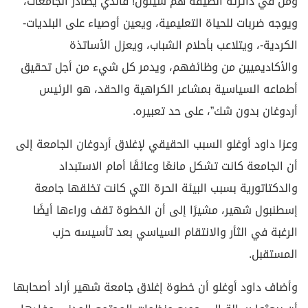
ومن في دائرته الضيقة هم سيئون! فالذي يصادر الجامعات،
ويوجه ضربات للحياة التعليمية، ويعين أوصياء على البلديات-
الكردية-، ويتلاعب بأحلام الشباب، ويعزل الأساتذة
والأكاديميين من وظائفهم، ويدمر كل شيء من أجل تحقيق
أطماعه السياسية بمشاعر الكراهية والحقد، هو الرئيس
أردوغان بدون شك”، على حد تعبيره.
وعزا داود أوغلو السبب الحقيقي لإغلاق أردوغان الجامعة إلى
أن الجامعة كانت تشكل مانعًا وعائقًا أمام الاستبداد
والدكتاتورية بسبب البيئة الحرة التي كانت تخلقها جامعة
إسطنبول شهير، مشيرًا إلى أن الخطوة تقف وراءها أيضًا
الرغبة في الثأر والانتقام السياسي بعد تأسيسه حزب
المستقبل.
وأضاف داود أوغلو أن خطوة إغلاق جامعة شهير أراد أصحابها