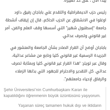
يبدأ الآن”، على حد تعبيره.
رئيس حزب الديمقراطية والتقدم علي باباجان رفيق داود
اوغلوا في الانشقاق عن الحزب الحاكم، قال إن إيقاف أنشطة
جامعة “إسطنبول شهير” التي أسسها وقف العلم والفن، أمر
غير قانوني وتصرف عدائي.
باباجان أوضح أن القرار الصادر بشأن الجامعة والمنشور في
الجريدة الرسمية غير قانوني كليا ونابع من مشاعر عدائية،
وقال عبر تويتر: “هذا القرار غير قانوني كليا وبمثابة تصرف
عدائي. كل التقدير والاحترام للجهود التي بذلها الزملاء
والرفاق لإحياء جامعتهم”.
Şehir Üniversitesi’nin Cumhurbaşkanı Kararı ile
kapatıldığını öğrenmenin büyük üzüntüsünü yaşıyorum.
Yaşanan süreç tamamen hukuk dışı ve iktidarın