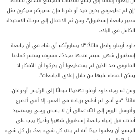
أن يبعثوا رسالة إلى جميع منظمات المجتمع المدني مفادها
“إن لم تطيعوني بدون قيد أو شرط فإن مصيركم سيكون مثل
مصير جامعة إسطنبول”، ومن ثم الانتقال إلى مرحلة الاستبداد
الكامل في البلاد.
داود أوغلو واصل قائلاً: “لا يساورنّكم أي شك في أن جامعة
إسطنبول شهير سيتم فتحها مجددًا، فسوف يستمر كفاحنا
القانوني ضد الذين لم يستطيعوا أن يدركوا أن الأفكار لا
يمكن القضاء عليها من خلال إغلاق الجامعات”.
ومن ثم وجه داود أوغلو تهديدًا مبطنًا إلى الرئيس أردوغان،
قائلاً: “مع أنني لم أطمع بزيادة في العمر، إلا أنني أتضرع
وأتوسل اليوم إلى الله تعالى أن لا يقبض روحي ويستعيد
أمانته قبل إحياء جامعة إسطنبول شهير! وأخيرًا يجب على
الجميع أن يعلموا جيدًا أنه لم ينتهِ كل شيء بعدُ، بل كل شيء