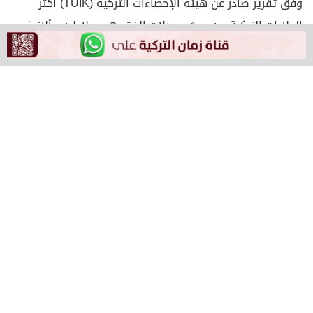
وفق تقرير صادر عن هيئة الإحصاءات التركية (TÜİK) أكثر
الولايات التركية من حيث معدلات الفقر هي ملاطيه وألازيغ
وبينجول وتونجالي وفان وموش وبيتليس وهكاري، فاضحًا
وجود عدم تساوي بين الولايات التركية في تركيا، حيث أن
الولايات المذكورة ذات غالبية كردية.
التقرير أوضح أن معدل إنفاق الفرد في تركيا ارتفع في عام
2019 بنحو 13.16%، بينما ارتفعت معدلات التضخم في العام
نفسه إلى 15.18%، مما يعني أن المعدل الحقيقي لإنفاق
الفرد تراجع بنحو 1.75%.
وتعاني ولايات جنوب شرق وشرق تركيا، من عزوف الحكومة
والمستثمرين عن فتح أنشطة صناعية وإنتاجية بها، في ظل
التوترات الأمنية التي تشهدها تلك البقعة.
–