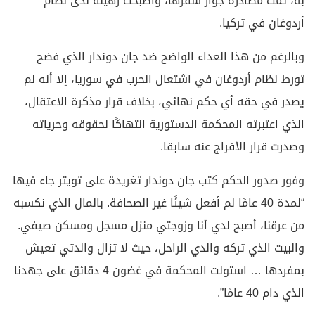
به، تمت مصادرة جواز سفرها، وأصبحت رهينة لدى نظام
أردوغان في تركيا.
وبالرغم من هذا العداء الواضح ضد جان دوندار الذي فضح
تورط نظام أردوغان في اشتعال الحرب في سوريا، إلا أنه لم
يصدر في حقه أي حكم نهائي، بخلاف قرار مذكرة الاعتقال،
الذي اعتبرته المحكمة الدستورية انتهاكًا لحقوقه وحرياته
وصدرت قرار الأفراج عنه سابقا.
وفور صدور الحكم كتب جان دوندار تغريدة على تويتر جاء فيها
“لمدة 40 عامًا لم أفعل شيئًا غير الصحافة. بالمال الذي نكسبه
من عرقنا، أصبح لدي أنا وزوجتي منزل مسجل ومسكن صيفي.
والبيت الذي تركه والدي الراحل، حيث لا تزال والدتي تعيش
بمفردها … استولت المحكمة في غضون 4 دقائق على جهدنا
الذي دام 40 عامًا”.