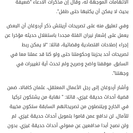
الاتهامات الموجهة له، وقال إن مذكرات الادعاء “ضعيفة
بحيث لا يمكن أن يكتبها حتى طفل”.
وفي تعليق منه على تصريحات أرينتش ذكر أردوغان أن البعض
يعمل على إشعار نيران الفتة مجددا باستغلال حديثه مؤخرا عن
إجراء إصلاحات اقتصادية وقضائية، قائلا: “لا يمكن ربط
تصريحات أحد بحزبنا وحكومتنا حتى ولو كنا قد عملنا معا في
السابق. موقفنا واضح وصريح ولم تحدث أية تغييرات في
وجهتنا”.
وأشار أردوغان إلى رجل الأعمال المعتقل، عثمان كافالا، ضمن
قضية أحداث حديقة غيزي، قائلا: ” نهاية من يشتكون تركيا
في الخارج ويتنصلون من تصريحاتهم السابقة ستكون مخيبة
للآمال. لن ندافع عمن قاموا بتمويل أحداث حديقة غيزي. لم
ولن نصبح أبدا مدافعين عن ممولي أحداث حديقة غيزي. بدون