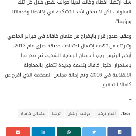
شك ارتكبنا أخطاء وكانت لدينا جوانب نقص خلال كل تلك
السنوات، لكن لا يمكن لأحد التشكيك في إخلاصنا وخدماتنا
ورؤيتنا”.
وعقب صدور قرار بالإفراج عن عثمان كافالا في فبراير الماضي
وتبرئته من تهمة إشعال احتجاجت حديقة جيزي عام 2013،
أبدى الرئيس رجب أردوغان انزعاجه الشديد، ثم صدر قرار
باستمرار احتجاز كافالا بتهمة جديدة تتعلق بالمحاولة
الانقلابية في 2016، وتم إحالة مجلس المحكمة الذي أفرج عن
كافالا للتحقيق.
–
Tags:
أخبار تركيا
بولنت أرنتش
تركيا
عثمالن كافالا