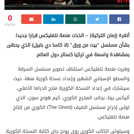
0
مشاركة
أنقرة (زمان التركية) – اتخذت منصة نتفليكس قرارا جديدا
بشأن مسلسل “بيت من ورق” (لا كاسا دي بابيل) الذي يحظى
بمشاهدة واسعة في تركيا كسائر دول العالم.
وقررت منصة نتفليكس استئناف تصوير مسلسل السرقة
والسطو الإسباني الشهير وإعداد نسخة كورية منها، حيث
سيشارك في إعداد النسخة الكورية منتج الدراما الأصلي،
أليكس بينا، بجانب المخرج الكوري، كيم هونج سون، الذي
تولى إخراج مسلسل الضيف (The Ghost) الكوري من إنتاج
منصة نتفليكس.
وسيتولى الكاتب الكوري روي يونج جاي كتابة النسخة الكورية.