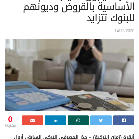
الأساسية بالقروض وديونهم
للبنوك تتزايد
14/12/2020
0
مشاركة
أنقرة (زمان التركية) – حذر المصرفي التركي السابق، أرول