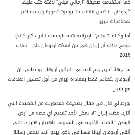
كما استخدمت صحيفة “أرماني ميلي” لافتة كتب عليها
“أردوغان، لا تنس انقلاب 15 يوليو” كصورة رئيسية لخبر
لمظاهرات تبريز.
أما وكالة “تسنيم” الإيرانية شبه الرسمية نشرت كاريكاتيرًا
توضح خلاله أن إيران هي من أنقذت أردوغان خلال انقلاب
2016.
من جهة أخرى زعم الصحفي التركي أورهان بورصالي، أن
أردوغان يتظاهر فقط بمعاداة إيران من أجل تحسين العلاقات
مع بايدن.
بورصالي قال في مقال بصحيفة جمهوريت عن القصيدة التي
أثارت غضب إيران “لا يمكن لأحد تقديم أي حصة من أرض
الوطن ” للشاعر الأذربيجاني المعروف باهتيار وهابزاد، التي
ألقى أردوغان أبياتًا منها في باكو، يبدو أنها لتحمل رسالة