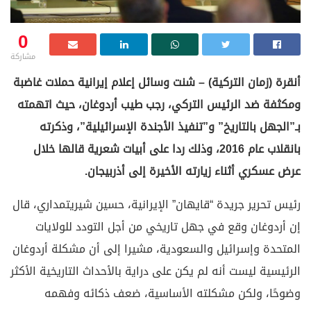
0
مشاركة
أنقرة (زمان التركية) – شنت وسائل إعلام إيرانية حملات غاضبة
ومكثفة ضد الرئيس التركي، رجب طيب أردوغان، حيث اتهمته
بـ”الجهل بالتاريخ” و”تنفيذ الأجندة الإسرائيلية”، وذكرته
بانقلاب عام 2016، وذلك ردا على أبيات شعرية قالها خلال
عرض عسكري أثناء زيارته الأخيرة إلى أذربيجان.
رئيس تحرير جريدة “قايهان” الإيرانية، حسين شيريتمداري، قال
إن أردوغان وقع في جهل تاريخي من أجل التودد للولايات
المتحدة وإسرائيل والسعودية، مشيرا إلى أن مشكلة أردوغان
الرئيسية ليست أنه لم يكن على دراية بالأحداث التاريخية الأكثر
وضوحًا، ولكن مشكلته الأساسية، ضعف ذكائه وفهمه