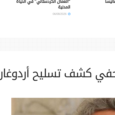
انيسا
“العمال الكردستاني” في الحياة
المدنية
06/08/2026
في كشف تسليح أردوغان 