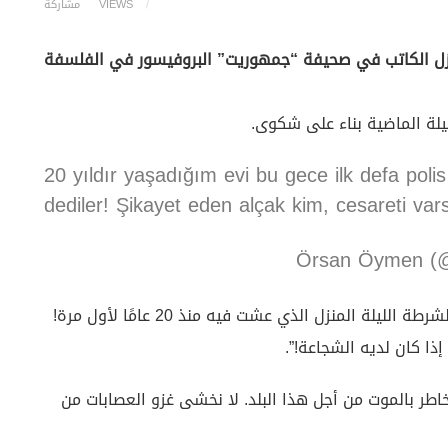
VIEWS
مشاركة
منزل الكاتب في صحيفة “جمهوريت” البروفيسور في الفلسفة
يلة الماضية بناء على شكوى.
20 yıldır yaşadığım evi bu gece ilk defa polis 
dediler! Şikayet eden alçak kim, cesareti var
وقال كاتب العمود في تغريدة على تويتر “داهمت الشرطة الليلة المنزل الذي عشت فيه منذ 20 عامًا لأول مرة!
ذا كان لديه الشجاعة!”.
اطر بالموت من أجل هذا البلد. لا نخشى غزو العصابات من