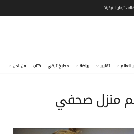
الات “زمان التركية”
ر العالم
تقارير
رياضة
مطبخ تركي
كتاب
من نحن
هم منزل صحفي