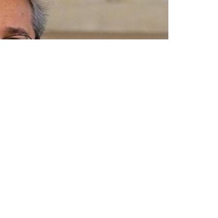
أنقرة (زمان التركية) – أصدرت السلطات في تركيا ن