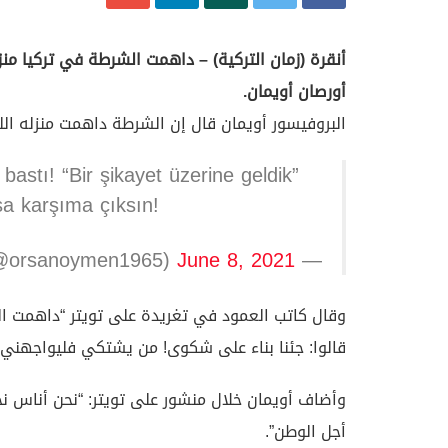
أنقرة (زمان التركية) – داهمت الشرطة في تركيا 
أورصان أويمان.
البروفيسور أويمان قال إن الشرطة داهمت منزله الل
bastı! “Bir şikayet üzerine geldik”
sa karşıma çıksın!
June 8, 2021
— Örsan Öymen (@orsanoymen1965)
قالوا: جئنا بناء على شكوى! من يشتكي فليواجهني إ
وأضاف أويمان خلال منشور على تويتر: “نحن أناس نخ
أجل الوطن”.