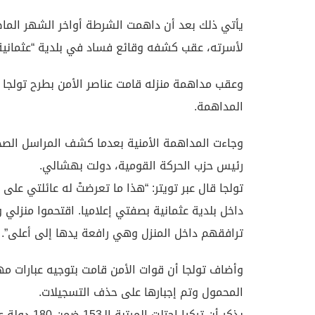
يأتي ذلك بعد أن داهمت الشرطة أواخر الشهر الم
لأسرته، عقب كشفه وقائع فساد في بلدية “عثمانية” 
وعقب مداهمة منزله قامت عناصر الأمن بطرح تولجا أ
المداهمة.
وجاءت المداهمة الأمنية بعدما كشف المراسل الص
رئيس حزب الحركة القومية، دولت بهشالي.
تولجا قال عبر تويتر: “هذا ما تعرضتْ له عائلتي عل
داخل بلدية عثمانية بصفتي إعلاميا. اقتحموا منزلي 
ترافقهم داخل المنزل وهي رافعة يدها إلى أعلى”.
وأضاف تولجا أن قوات الأمن قامت بتوجيه عبارات مه
المحمول وتم إجبارها على حذف التسجيلات.
يذكر أن تركيا احتلت المرتبة الـ153 ضمن 180 دولة عالميا في مؤشر حرية الصحافة لمنظمة مراسلون بلا حدود.