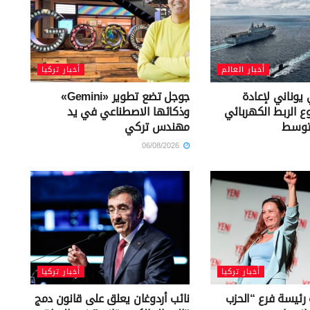
أخبار العالم
أخبار تركيا
يوناني لإعادة
جوجل تضع تطوير «Gemini»
ع الربط الكهربائي
وذكائها الاصطناعي في يد
توسط
مهندس تركي
06/08/2026
أخبار تركيا
أخبار تركيا
 رئيسة فرع “الحزب
نائب أردوغان يعلق على قانون دمج