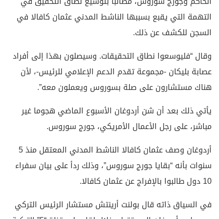
الحاكم وجورج سوروس، مطالبا بتوسيع نطاق التحقيق في
التهمة التي يقبع بسببها الناشط المدني عثمان كافالا في
السجن للكشف عن ذلك.
وقال “فليوسعوا نطاق التحقيقات. وسيصلون بهذا إلى أفراد
عصابة بليكان -مجموعة تقدم الدعم الإعلامي للرئيس-، لأن
هناك مستشارون على صلة بسوروس ويعملون معه”.
يأتي ذلك بعد أن شن أردوغان الأسبوع الماضي هجوما غير
مباشر، على رجل الأعمال الأمريكي، جورج سوروس.
أردوغان وصف عثمان كافالا الناشط المدني المعتقل منذ 5
سنوات بأنه “بقايا جورج سوروس”، وذلك ردأ على بيان سفراء
10 دول طالبوا بالإفراج عن عثمان كافالا.
في السياق ذاته قال بولنت أرينتش مستشار الرئيس التركي