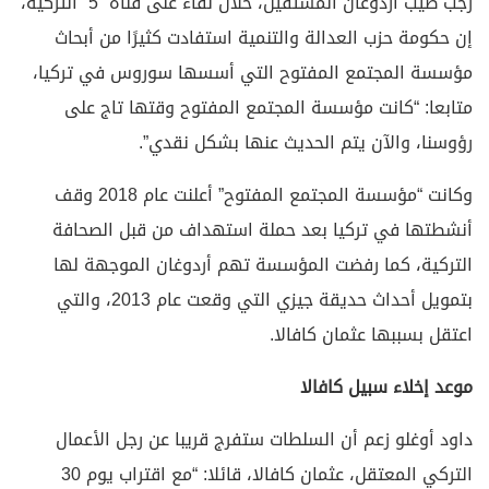
رجب طيب أردوغان المستقيل، خلال لقاء على قناة “5” التركية،
إن حكومة حزب العدالة والتنمية استفادت كثيرًا من أبحاث
مؤسسة المجتمع المفتوح التي أسسها سوروس في تركيا،
متابعا: “كانت مؤسسة المجتمع المفتوح وقتها تاج على
رؤوسنا، والآن يتم الحديث عنها بشكل نقدي”.
وكانت “مؤسسة المجتمع المفتوح” أعلنت عام 2018 وقف
أنشطتها في تركيا بعد حملة استهداف من قبل الصحافة
التركية، كما رفضت المؤسسة تهم أردوغان الموجهة لها
بتمويل أحداث حديقة جيزي التي وقعت عام 2013، والتي
اعتقل بسببها عثمان كافالا.
موعد إخلاء سبيل كافالا
داود أوغلو زعم أن السلطات ستفرج قريبا عن رجل الأعمال
التركي المعتقل، عثمان كافالا، قائلا: “مع اقتراب يوم 30