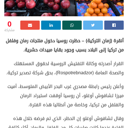
0
مشاركة
أنقرة (زمان التركية) – حظرت روسيا دخول منتجات رمان وفلفل
من تركيا إلى البلاد بسبب وجود بقايا مبيدات حشرية.
القرار أصدرته وكالة التفتيش الروسية لحقوق المستهلك
والصحة العامة (Rospotrebnadzor)، بحق شركة تصدير تركية.
وأعلن رئيس رابطة مصدري غرب البحر الأبيض المتوسط، أميت
ميرزا ​​تشافوش أوغلو، أن روسيا أوقفت استيراد الرمان
والفلفل من تركيا، وخاصة من أنطاليا هذه الفترة.
وقال تشافوش أوغلو إن الحظر، الذي تم فرضه خلال هذه
الفترة عندما كانت صادرات كل من الفلفل والرمان أكثر كثافة،