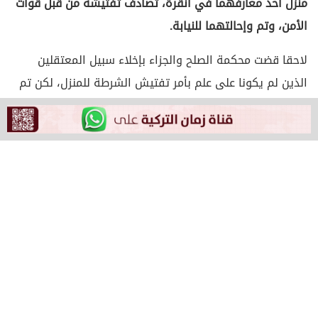
منزل أحد معارفهما في أنقرة، تصادف تفتيشه من قبل قوات
الأمن، وتم وإحالتهما للنيابة.
لاحقا قضت محكمة الصلح والجزاء بإخلاء سبيل المعتقلين
الذين لم يكونا على علم بأمر تفتيش الشرطة للمنزل، لكن تم
إخضاعهما للرقابة القضائية.
وكانت قوات الأمن تفتش منزلا ببلدة بروساكلار يملكه شخص
يدعى محمد ساغلام وذلك في إطار التحقيقات القائمة ضده
بتهمة الانتماء إلى حركة الخدمة.
وأثناء تفتيش قوات الأمن للمنزل قرع الجرس ليتفاجأ الزائران
بفتح عناصر الشرطة لباب المنزل وسؤالهما عن هوياتهما.
تبين أن الزائرين هما رائدان سابقان تم فصلهما من العمل.
وتم إحالة المعتقلين إلى محكمة الصلح والجزاء مع المطالبة