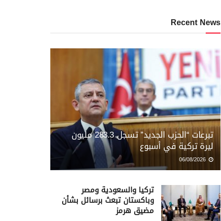
Recent News
تبرعات “الحزب الجديد” تسجل 283.3 مليون
ليرة تركية في أسبوع
06/08/2026
تركيا والسعودية ومصر
وباكستان تبعث برسائل بشأن
مضيق هرمز