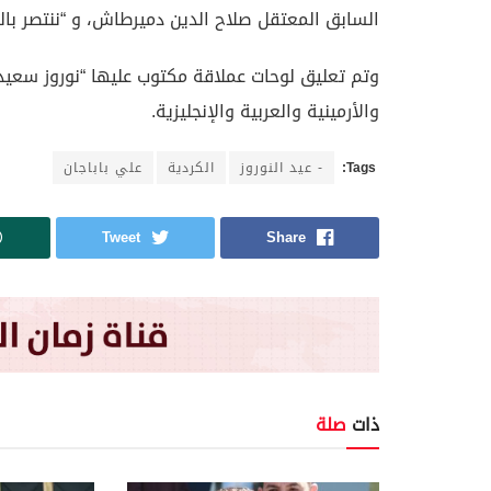
السابق المعتقل صلاح الدين دميرطاش، و “ننتصر بال
وتم تعليق لوحات عملاقة مكتوب عليها “نوروز سعيد” 
والأرمينية والعربية والإنجليزية.
Tags:
- عيد النوروز
الكردية
علي باباجان
Tweet
Share
ذات
صلة