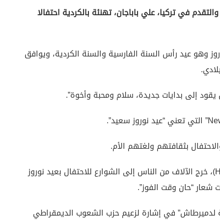
التقدم في تركيا، علي باباجان، تهنئة بالكردية احتفالا
لنوروز وهو عيد رأس السنة الفارسية والسنة الكردية، ويوافق
 يقود إلى بدايات جديدة، سلام ومحبة وأخوة”.
والاحتفال بثقافتهم ولغتهم الأم.
وبدعوة من حزب المؤتمر الشعبي الديمقراطي (HDK)، خرج الآلاف من الناس إلى الشوارع للاحتفال بعيد نوروز
 شعار “حان وقت الفوز”.
ية لدميرطاش” في إشارة لزعيم حزب الشعوب الديمقراطي