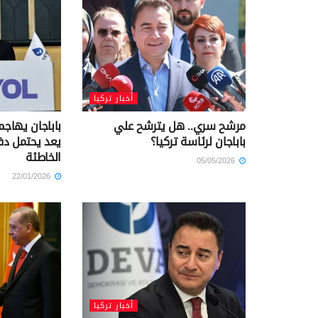
أخبار تركيا
مرشح سري.. هل يترشح علي
باباجان يهاجم
باباجان لرئاسة تركيا؟
يعد يحتمل دف
الخاطئة
05/05/2026
22/01/2026
أخبار تركيا