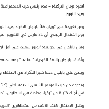
أنقرة (زمان التركية) – قدم رئيس حزب الديمقراطية و
بعيد النوروز.
وعبر تغريدة على تويتر، هنأ باباجان الأكراد بعيد ا
يوم الاعتدال الربيعي أي 21 مارس في التقويم الميلادي.
وقال باباجان في تدوينته: “نوروز سعيد، على أمل أن
وأضاف باباجان باللغة الكردية: ” Newroza me pîroz be” التي تعني “عيد نوروز سعيد”.
ويبدى علي باباجان دعما كبيرا للأكراد في الاحتفاء 
في أجزاء كثيرة من تركيا، وخاصة في اسطنبول، تحت
وخلال الاحتفال هتف الالاف من المتظاهرين “الحر