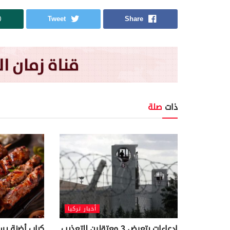
Tweet
Share
ذات
صلة
أخبار تركيا
ادعاءات بتعرض 3 معتقلين للتعذيب
كباب أضنة يس