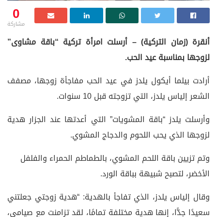
0
مشاركة
أنقرة (زمان التركية) – أرسلت امرأة تركية “باقة مشاوى”
لزوجها بمناسبة عيد الحب
.
أرادت بيلما أيكول يلدز في عيد الحب مفاجأة زوجها، مصفف
الشعر إلياس يلدز، التي تزوجته قبل 10 سنوات
.
وأرسلت يلدز “باقة المشويات” التي أعدتها عند الجزار هدية
لزوجها الذي يحب اللحوم والدجاج المشوي
.
وتم تزيين باقة اللحم المشوي، بالطماطم الحمراء والفلفل
الأخضر، لتصبح شبيهة بباقة الورد.
وقال إلياس يلدز، الذي تفاجأ بالهدية: “هدية زوجتي جعلتني
سعيدًا جدًّا، إنها هدية مختلفة تمامًا، لقد تزامنت مع صيامي،