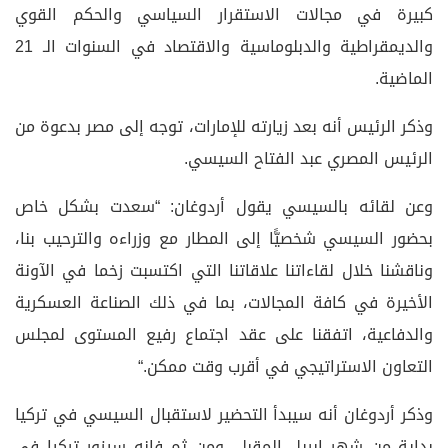
كبيرة في مجالات الاستقرار السياسي والحكم القوي
والديمقراطية والدبلوماسية والاقتصاد في السنوات الـ 21
الماضية
.
وذكر الرئيس أنه بعد زيارته للإمارات، توجه إلى مصر بدعوة من
الرئيس المصري عبد الفتاح السيسي
.
وعن لقائه بالسيسي يقول أردوغان: “سعدت بشكل خاص
بحضور السيسي شخصيًّا إلى المطار مع وزراءه والترحيب بنا،
وناقشنا خلال لقاءاتنا علاقاتنا التي اكتسبت زخما في الآونة
الأخيرة في كافة المجالات، بما في ذلك الصناعة العسكرية
والدفاعية، اتفقنا على عقد اجتماع رفيع المستوى لمجلس
التعاون الاستراتيجي في أقرب وقت ممكن
“.
وذكر أردوغان أنه سيبدأ التحضير لاستقبال السيسي في تركيا
بداية من شهر إبريل المقبل، ومن ثم فإنه سيزور تركيا في