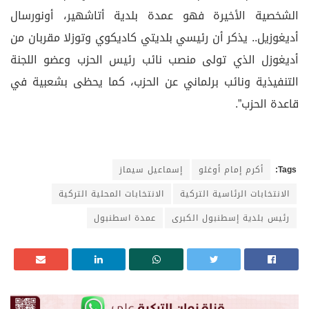
الشخصية الأخيرة فهو عمدة بلدية أتاشهير، أونورسال
أديغوزيل.. يذكر أن رئيسي بلديتي كاديكوي وتوزلا مقربان من
أديغوزل الذي تولى منصب نائب رئيس الحزب وعضو اللجنة
التنفيذية ونائب برلماني عن الحزب، كما يحظى بشعبية في
قاعدة الحزب”.
Tags:
أكرم إمام أوغلو
إسماعيل سيماز
الانتخابات الرئاسية التركية
الانتخابات المحلية التركية
رئيس بلدية إسطنبول الكبرى
عمدة اسطنبول