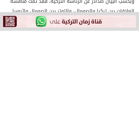
وبحسب البيان صدادر عن الرئاسة التركية، فقد تمت مناقشة
العلاقات بين تركيا والصومال، والتوتر بين الصومال وإثيوبيا
والتطورات الإقليمية والعالمية.
وأكد الرئيس أردوغان على أهمية التعاون بين تركيا
والصومال، وذكر أردوغان أن تركيا ستواصل جهودها لحل التوتر
بين الصومال وإثيوبيا، وأنه من المتوقع أن تسفر الجولة
الثانية من المحادثات التي ستعقد في تركيا عن نتائج ملموسة
من أجل إقامة مصالحة بين البلدين.
يأتي ذلك على غرار القمة التي تستضيفها أنقرة اليوم
الاثنين، لبحث الخلافات بين إثيوبيا والصومال، حيث يجتمع وفدا
البلدين في العاصمة.
وكان وزير الخارجية التركي هاكان فيدان عقد اجتماعين مع
نظيريه الإثيوبي والصومالي، واستضاف وزيري خارجية البلدين