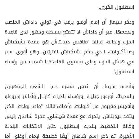
إسطنبول الكبرى.
وذكر سيماز أن إمام أوغلو يرغب في تولي داداش المنصب
ويدعمها، غير أن داداش لا تتمتع بسلطة وحضور لدى قاعدة
الحزب ولجانه، قائلا: “منافس ديديتاش هو عمدة بشيكتاش
رضا أكبولات، الذي حكم بشيكتاش لفترتين، وهو أقوى اسم
في هيكل الحزب وعلى مستوى القاعدة الشعبية بين رؤساء
اسطنبول”.
وأضاف سيماز أن رئيس شعبة حزب الشعب الجمهوري
بالمدينة، أوزغور جيليك، ورؤساء بلديات كارتال وأدالار وبيوغلو
وأفجيلار مقربون من أكبولات، وأضاف قائلا: “ماهر بولات، الذي
ينتقد ديديتاش، يتحرك مع عمدة شيشلي، عمرة شاهان رئيس
وكالة التخطيط ببلدية إسطنبول حتى الانتخابات البلدية
الأخيرة. تم ذكر اسم شاهان أيضًا كخليفة لإمام أوغلو، أما