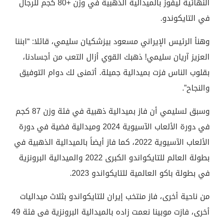
النهائية ليفوز بالميدالية الذهبية في وزن +80 كجم للرجال
في التايكوندو.
وهنأ الرئيس الإيراني مسعود بيزشكيان سليمي، قائلا: “ابننا
العزيز آريان سليمي! ذهبك القوي أزال التعب من أجسادنا،
بقلوب الناس فزت بميدالية جميلة. أتمنى لك دوام التوفيق
والنجاح”.
وسبق لسليمي أن فاز بميدالية ذهبية في فئة وزن 87 كجم
في دورة الألعاب الآسيوية 2024 وميدالية فضية في دورة
الألعاب الآسيوية 2022، كما فاز أيضاً بالميدالية الذهبية في
بطولة العالم للتايكواندو الكبرى 2022 والميدالية البرونزية
في بطولة باكو العالمية للتايكواندو 2023.
من ناحية أخرى، فاز منتخب إيران للتايكواندو بثلاث ميداليات
أخرى، فازت موبينا نعمت زاده بالميدالية البرونزية في فئة 49