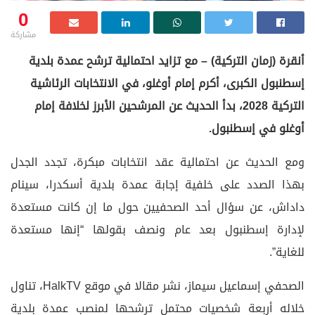
0
مشاركة
أنقرة (زمان التركية) – مع تزايد احتمالية ترشح عمدة بلدية
إسطنبول الكبرى، أكرم إمام أوغلو، في الانتخابات الرئاشية
التركية 2028، بدأ الحديث عن المرشحين الأبرز لخلافة إمام
أوغلو في إسطنبول.
ومع الحديث عن احتمالية عقد انتخابات مبكرة، تجدد الجدل
بهذا الصدد على خلفية إجابة عمدة بلدية أسكدرا، سينام
داداش، عن سؤال أحد الصحفيين حول ما إن كانت مستعدة
لإدارة إسطنبول بعد عام ونصف بقولها “إنها مستعدة
للغاية”.
الصحفي إسماعيل سيماز، نشر مقالا في موقع HalkTV، تناول
خلاله أربعة شخصيات محتمل ترشحها لمنصب عمدة بلدية