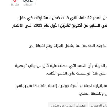
VIEWS
مشاركة
أنقرة (زمان التركية) – أقدمت شيرال جولان البالغة من العمر 22 عاما، التي كانت ضمن المشاركات في حفل
سوبر نوفا الموسيقي خلال هجوم طوفان الأقصى، في السابع من أكتوبر/ تشرين الأول عام 2023، على الانتحار
ما بعد الصدمة، بما يشمل العزلة وتم نقلها إلى
الدولة وأن الدعم التي حصلت عليه كان من جانب “جمعية
م على هذا لو حصلت على الدعم الكاف.
سرائيلية ادعاءات أسرة جولان، زاعمة انتفاعها من برنامج
 وتلقيها العلاج.
ن الاقصى
هجمات السابع من أكتوبر