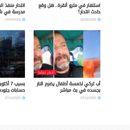
استنفار في مترو أنقرة.. هل وقع
انتحار منفذ ا
حادث انتحار؟
مدرسة في شان
14/04/2026
05/05/2026
أخبار تركيا
أب تركي لخمسة أطفال يضرم النار
بسبب 7 أ
بجسده في بث مباشر
حسابات جنوده
27/11/2025
07/12/2025