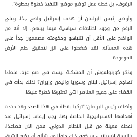
الرفوف، بل خطة عمل توضع موضع التنفيذ خطوة بخطوة”.
وأوضح رئيس البرلمان أن هدف إسرائيل واضح جدًا. وعلى
الرغم من وجود اختلافات سياسية فيما بينهم، إلا أنه من
الواضح على الأقل أن نتنياهو وحكومته مصممون جداً على
هذه المسألة. لقد ضغطوا على الزر لتحقيق حلم الأرض
الموعودة.
وذكر كورتولموش أن المشكلة ليست في ضم غزة. فلماذا
تهاجم إسرائيل، لبنان وسوريا واليمن وإيران؟ لذلك بدأت في
القضاء على جميع العناصر التي تعتبرها خطرة عليها.
وأضاف رئيس البرلمان: “تركيا يقظة في هذا الصدد وقد حددت
أهدافها الاستراتيجية الخاصة بها. يجب إيقاف إسرائيل عند
نقطة معينة من قبل النظام الدولي. فمن الآن فصاعدًا،
بالنسبة لإسرائيل، سيكون ذلك جنونًا من شأنه أن يضع الشرق