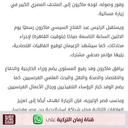
وفور وصوله، توجه ماكرون إلى المتحف المصري الكبير في
زيارة مسائية.
ويستقبل الرئيس عبد الفتاح السيسي ماكرون رسميًا يوم
الاثنين الساعة التاسعة صباحًا (بتوقيت القاهرة) لإجراء
محادثات، كما سيشهد الزعيمان توقيع اتفاقيات اقتصادية،
يليها مؤتمر صحفي مشترك.
يرافق ماكرون وفد رفيع المستوى يضم وزراء الخارجية والدفاع
والاقتصاد والصحة والنقل والبحث العلمي الفرنسيين. كما
يضم الوفد كبار الرؤساء التنفيذيين ورجال الأعمال الفرنسيين.
وبحسب قصر الإليزيه، فإن الزيارة تهدف أيضًا إلى تعزيز
العلاقات الثنائية وبناء شراكة استراتيجية بين مصر وفرنسا،
على غرار التعاون القائم بين مصر والاتحاد الأوروبي.