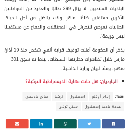
البلديات المنتخبين. لا يزال 299 طالبًا والعديد من المواطنين
الآخرين معتقلين ظلمًا. ماهر بولات يناضل من أجل الحياة.
الطالبات تعرضن للتحرش في المعتقلات والدفاع عن مستقبلنا
ليس جريمة”.
يذكر أن الحكومة أعلنت توقيف قرابة ألفي شخص منذ 19 آذار/
مارس خلال تظاهرات حظرتها السلطات، بينما تم سجن 301
منهم، وفقًا لبيان وزارة الداخلية.
الجارديان: هل حانت نهاية الديمقراطية التركية؟
Tags:
إمام أوغلو
اسطنبول
تركيا
صالح بادمجي
عمدة بلدية إسطنبول
ممثل تركي