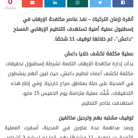
0
مشاركة
أنقرة (زمان التركية) – نفذ عناصر مكافحة الإرهاب في
إسطنبول عملية أمنية تستهدف التنظيم الإرهابي المسلح
“داعش”، تم خلالها توقيف 11 شخصًا.
عملية مكثفة لكشف خلايا داعش
بدأت إدارة مكافحة الإرهاب التابعة لشرطة إسطنبول تحقيقات
مكثفة لكشف أعضاء تنظيم داعش، حيث تبين أنهم ينشطون
في المدينة على صلة بمناطق صراع خارجية. وفي إطار هذه
التحقيقات، شُنَّت عملية متزامنة يوم الخميس 15 مايو،
استهدفت عناصر التنظيم.
توقيف مشتبه بهم وترحيل مخالفين
وبعد مداهمة عدة عناوين في المدينة، أسفرت العملية
الأمنية عن توقيف 11 مشتبهًا بهم. كما تم تسليم 3 أشخاص