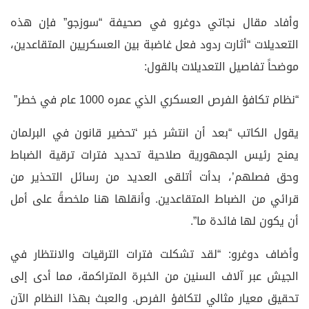
وأفاد مقال نجاتي دوغرو في صحيفة “سوزجو” فإن هذه
التعديلات “أثارت ردود فعل غاضبة بين العسكريين المتقاعدين،
موضحاً تفاصيل التعديلات بالقول:
“نظام تكافؤ الفرص العسكري الذي عمره 1000 عام في خطر”
يقول الكاتب “بعد أن انتشر خبر ‘تحضير قانون في البرلمان
يمنح رئيس الجمهورية صلاحية تحديد فترات ترقية الضباط
وحق فصلهم’، بدأت أتلقى العديد من رسائل التحذير من
قرائي من الضباط المتقاعدين. وأنقلها هنا ملخصةً على أمل
أن يكون لها فائدة ما”.
وأضاف دوغرو: “لقد تشكلت فترات الترقيات والانتظار في
الجيش عبر آلاف السنين من الخبرة المتراكمة، مما أدى إلى
تحقيق معيار مثالي لتكافؤ الفرص. والعبث بهذا النظام الآن