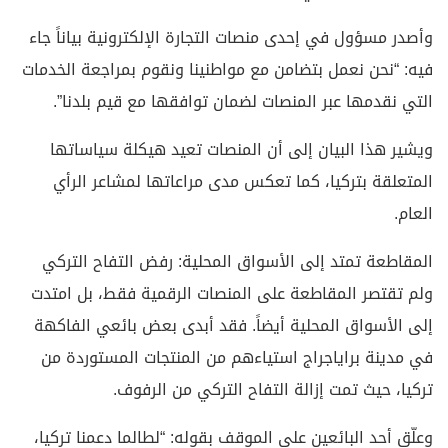
وأصدر مسؤول في إحدى منصات التجارة الإلكترونية بياناً جاء
فيه: “نحن نعمل بتضامن مع مواطنينا ونقوم بمراجعة الخدمات
التي نقدمها عبر المنصات لضمان توافقها مع قيم بلدنا”.
ويشير هذا البيان إلى أن المنصات تعيد هيكلة سياساتها
المتعلقة بتركيا، كما تعكس مدى مراعاتها لمشاعر الرأي
العام.
المقاطعة تمتد إلى الأسواق المحلية: رفض التفاح التركي
ولم تقتصر المقاطعة على المنصات الرقمية فقط، بل امتدت
إلى الأسواق المحلية أيضاً. فقد أبدى بعض بائعي الفاكهة
في مدينة براياجراج استياءهم من المنتجات المستوردة من
تركيا، حيث تمت إزالة التفاح التركي من الرفوف.
وعلّق أحد البائعين على الموقف بقوله: “لطالما دعمنا تركيا،