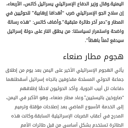
اليمنية.وقال وزير الدفاع الإسرائيلي يسرائيل كاتس، الأربعاء،
إن سلاح الجو الإسرائيلي ضرب “أهدافا إرهابية” للحوثيين في
المطار و”دمر آخر طائرة متبقية”.وأضاف كاتس: “هذه رسالة
واضحة واستمرار لسياستنا: من يطلق النار على دولة إسرائيل
سيدفع ثمناً باهظاً”.
هجوم مطار صنعاء
يأتي الهجوم الإسرائيلي الأخير على اليمن بعد يوم من إطلاق
جماعة الحوثي المسلحة مقذوفين باتجاه إسرائيل أسقطتهما
دفاعات تل أبيب الجوية. وأكد الحوثيون لاحقًا إطلاقهم
“صاروخين باليستيين”.وعاد مطار صنعاء، وهو الأكبر في اليمن،
إلى الخدمة الأسبوع الماضي بعد إصلاحات مؤقتة وترميم
المدرج في أعقاب الضربات الإسرائيلية السابقة.وكانت هذه
الطائرة تستخدم بشكل أساسي من قبل طائرات الأمم