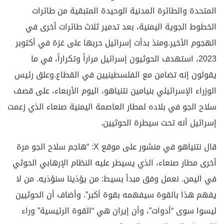
المتحدة والطائرة المدنية الوحيدة المتبقية من طائرات
الخطوط الجوية اليمنية، بعد تدمير ثلاث طائرات أخرى في
الهجوم الأخير.ومنذ بدأت إسرائيل حربها على غزة في أكتوبر
2023، استهدف الحوثيون إسرائيل مراراً وتكراراً، في ما
يقولون إنه تضامن مع الفلسطينيين في القطاع.وعلق رئيس
الوزراء الإسرائيلي بنيامين نتنياهو، اليوم الأربعاء، على قصف
سلاح الجو في بلاده لمطار العاصمة اليمنية صنعاء الذي زعمت
إسرائيل أنه تحت سيطرة الحوثيين.
قال نتنياهو في منشور على موقع X: “هاجم سلاح الجو مرة
أخرى مطار صنعاء، الذي يسيطر عليه النظام الإرهابي الحوثي
في ​​اليمن. نعمل وفق مبدأ بسيط: من يؤذينا سنؤذيه. من لا
يفهم هذا بالقوة سيفهمه بقوة أكبر”. وأضاف أن الحوثيين
ليسوا سوى “أدوات”، وأن إيران هي “القوة الرئيسية” وراء