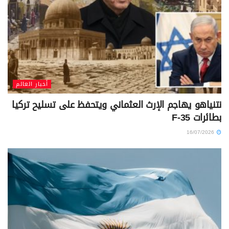
أخبار العالم
نتنياهو يهاجم الإرث العثماني ويتحفظ على تسليح تركيا
بطائرات F-35
16/07/2026