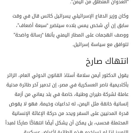
“العدوان المنطلق من اليمن”.
وكان وزير الدفاع الإسرائيلي يسرائيل كاتس قال في وقت
سابق إن أي شخص يمس بلاده سيتضرر “سبعة أضعاف”،
ووصف الهجمات على المطار اليمني بأنها “رسالة واضحة”
تتوافق مع سياسة إسرائيل.
انتهاك صارخ
يقول الدكتور أيمن سلامة ‏أستاذ القانون الدولي العام، الزائر
بأكاديمية ناصر‏ العسكرية في مصر، إن تدمير آخر طائرة مدنية
عاملة لشركة طيران وطنية، خاصة في بلد يعاني من أزمة
إنسانية خانقة مثل اليمن، له تداعيات وخيمة. فهو لا يقوض
قدرة المدنيين على السفر ويحد من حركة الإغاثة الإنسانية
المحتملة فحسب، بل يمكن أن يشكل أيضًا انتهاكًا صارخًا لمبدأ
التمييز إذا لم تستخدم هذه الطائرة لأغراض عسكرية