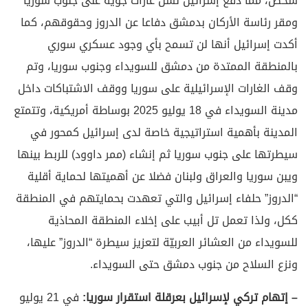
شخص، مما دفع إسرائيل لشن غارات جوية على جنوب سوريا
ومقر رئاسة الأركان بدمشق دفاعا عن الدروز وحقوقهم، كما
أكدت إسرائيل أنها لن تسمح بأي وجود عسكري سوري
بالمنطقة الممتدة من دمشق للسويداء وجنوب سوريا، وتم
وقف الغارات الإسرائيلية على سوريا ووقف الاشتباكات داخل
مدينة السويداء في 18 يوليو 2025 بوساطة أمريكية، وتتمتع
المدينة بأهمية استراتيجية خاصة لدى إسرائيل كمحور في
سيطرتها على جنوب سوريا ثم إنشاء (ممر داوود) للربط بينها
ويبن سوريا والعراق ولبنان فضلا عن أهميتها لحماية أقلية
“الدروز” حلفاء إسرائيل والتي تعهدت بحمايتهم في المنطقة
ككل، ولذا تعمل تل أبيب على إخلاء المنطقة المحاذية
للسويداء من العشائر العربيّة لتعزيز سيطرة “الدروز” عليها،
ونزع السلاح من جنوب دمشق حتى السويداء.
– إتهام تركي لإسرائيل بعرقلة استقرار سوريا:
في 21 يوليو