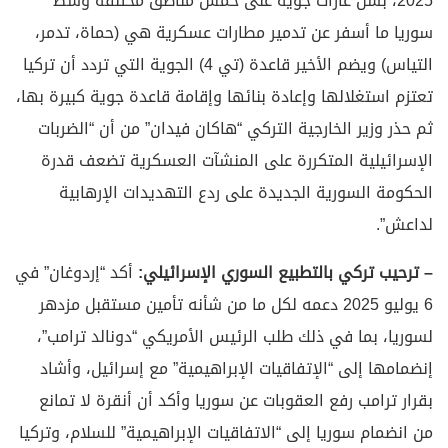
2025، بشن غارات جوية على خمس مناطق مختلفة وسط
سوريا ما أسفر عن تدمير مطارات عسكرية هي (حماة، تدمر،
التياس) ويضم الأخير قاعدة (تي 4) الجوية التي تردد أن تركيا
تعتزم استغلالها وإعادة بنائها وإقامة قاعدة جوية كبيرة بها،
ثم حذر وزير الخارجية التركي “هاكان فيدان” من أن “الضربات
الإسرائيلية المتكررة على المنشآت العسكرية تضعف قدرة
الحكومة السورية الجديدة على ردع التهديدات الإرهابية
لداعش”.
– ترحيب تركي بالتطبيع السوري الإسرائيلي:
أكد “إردوغان” في
6 يوليو 2025 دعمه لكل ما من شأنه تأمين مستقبل مزدهر
لسوريا، بما في ذلك طلب الرئيس الأمريكي “دونالد ترامب”،
إنضمامها إلى “الإتفاقيات الإبراهيمية” مع إسرائيل، وأشاد
بقرار ترامب رفع العقوبات عن سوريا وأكد أن أنقرة لا تمانع
من انضمام سوريا إلى “الاتفاقيات الإبراهيمية” للسلام، وتركيا