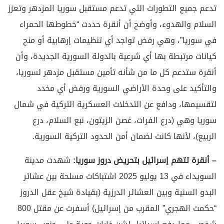
تدعم جميع التطورات التي تدعم مستقبل سوريا المزدهر وتعزز
السلام والهدوء، وأوضح أن أنقرة حددت “خطوطها الحمراء
في سوريا”، وهي رفض تواجد أي تنظيمات إرهابية أو منح
كيانات مرتبطة بها أي شرعية بالدولة السورية الجديدة، وأن
أنقرة ستدعم كل ما من شأنه تأمين مستقبل مزدهر لسوريا،
والتأكيد على وحدة الأراضي السورية ورفض أي مخدد
لتقسيمها، ودافع عن التدخلات العسكرية التركية في شمال
سوريا وهي (درع الفرات، غصن الزيتون، نبع السلام، درع
الربيع)، لأنها كانت لضمان أمن الحدود التركية السورية.
– أنقرة تتهم إسرائيل بتحريض دروز سوريا:
شهدت مدينة
السويداء في 13 يوليو 2025 اشتباكات مسلحة بين عشائر
البدو السنية وبين العشائر الدرزية (بقيادة شيخ عقل الدروز
“حكمت الهجري” المقرب من إسرائيل) أسفرت عن مقتل 800