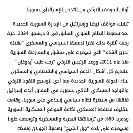
أولا: الموقف التركي من التدخل الإسرائيلي بسوريا:
تباينت مواقف تركيا وإسرائيل من الإدارة السورية الجديدة
بعد سقوط النظام السوري السابق في 8 ديسمبر 2024، حيث
رحبت أنقرة بذلك نظرا لدعمها السياسي والعسكري “لهيئة
تحرير الشام” التي سيطرت على دمشق والمعارضة السورية
منذ عام 2011، ووعد الرئيس التركي “رجب طيب أردوغان”
بتقديم كل أشكال الدعم السياسي والاقتصادي والعسكري
لبناء الدولة السورية الجديدة مما أدى لتوسيع النفوذ التركي
والتواجد العسكري التركي بسوريا، في المقابل أبدت إسرائيل
قلقها من سيطرة نظام سياسي إسلامي على سوريا، وقامت
بتكثيف قصفها العسكري لكافة المواقع العسكرية السورية
ودمرت 80% من ترسانتها البحرية والعسكرية وتوسعت جنوبا
وسيطرت على بلدة “جبل الشيخ” بهضبة الجولان ونفذت