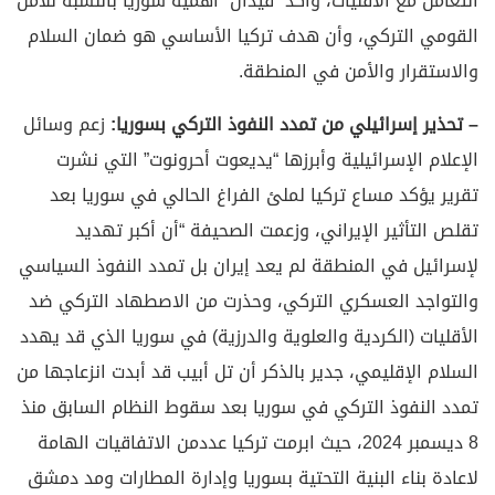
التعامل مع الأقليات، وأكد “فيدان” أهمية سوريا بالنسبة للأمن
القومي التركي، وأن هدف تركيا الأساسي هو ضمان السلام
والاستقرار والأمن في المنطقة.
– تحذير إسرائيلي من تمدد النفوذ التركي بسوريا:
زعم وسائل
الإعلام الإسرائيلية وأبرزها “يديعوت أحرونوت” التي نشرت
تقرير يؤكد مساع تركيا لملئ الفراغ الحالي في سوريا بعد
تقلص التأثير الإيراني، وزعمت الصحيفة “أن أكبر تهديد
لإسرائيل في المنطقة لم يعد إيران بل تمدد النفوذ السياسي
والتواجد العسكري التركي، وحذرت من الاصطهاد التركي ضد
الأقليات (الكردية والعلوية والدرزية) في سوريا الذي قد يهدد
السلام الإقليمي، جدير بالذكر أن تل أبيب قد أبدت انزعاجها من
تمدد النفوذ التركي في سوريا بعد سقوط النظام السابق منذ
8 ديسمبر 2024، حيث ابرمت تركيا عددمن الاتفاقيات الهامة
لاعادة بناء البنية التحتية بسوريا وإدارة المطارات ومد دمشق