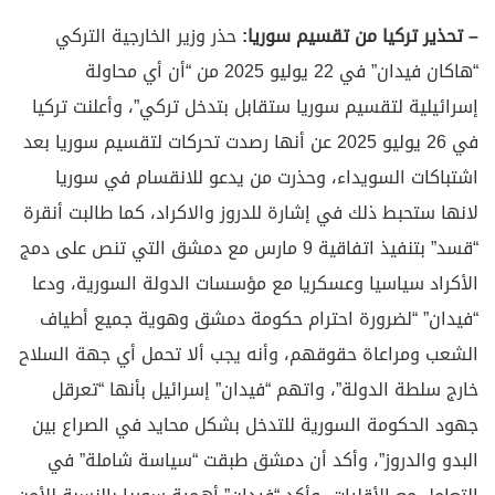
– تحذير تركيا من تقسيم سوريا:
حذر وزير الخارجية التركي
“هاكان فيدان” في 22 يوليو 2025 من “أن أي محاولة
إسرائيلية لتقسيم سوريا ستقابل بتدخل تركي”، وأعلنت تركيا
في 26 يوليو 2025 عن أنها رصدت تحركات لتقسيم سوريا بعد
اشتباكات السويداء، وحذرت من يدعو للانقسام في سوريا
لانها ستحبط ذلك في إشارة للدروز والاكراد، كما طالبت أنقرة
“قسد” بتنفيذ اتفاقية 9 مارس مع دمشق التي تنص على دمج
الأكراد سياسيا وعسكريا مع مؤسسات الدولة السورية، ودعا
“فيدان” “لضرورة احترام حكومة دمشق وهوية جميع أطياف
الشعب ومراعاة حقوقهم، وأنه يجب ألا تحمل أي جهة السلاح
خارج سلطة الدولة”، واتهم “فيدان” إسرائيل بأنها “تعرقل
جهود الحكومة السورية للتدخل بشكل محايد في الصراع بين
البدو والدروز”، وأكد أن دمشق طبقت “سياسة شاملة” في