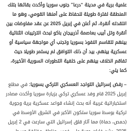
علمية برية في مدينة “درعا” جنوب سوريا وأكدت بقائها بتلك
المنطقة لفترة طويلة للحفاظ على أمنها القومي، وهو ما
انتقدته أنقرة، ثم أعلن في إبريل 2025 عن عقد مفاوضات بين
أنقرة وتل أبيب بعاصمة أذربيجان باكو لبحث الترتيبات الثنائية
بينهم لتقاسم النفوذ بسوريا وتجنب أي مواجهة سياسية أو
عسكرية بينهم، بيد أن ذلك التوافق لم يستمر طويلا حيث
تفاقم الخلاف بينهم على خلفية التطورات السورية الأخيرة،
كما يلي:
– رفض إسرائيل التواجد العسكري التركي بسوريا:
في مطلع
إبريل 2025 قام وفد عسكري تركي بزيارة سوريا وأكدت مصادر
استخباراتية غربية أنه بحث إنشاء قواعد عسكرية برية وجوية
تركية بوسط سوريا ستكون الأكبر في الشرق الأوسط في
(حمص، حماة) مما آثار قلق إسرائيل التي سارعت في 2 إبريل