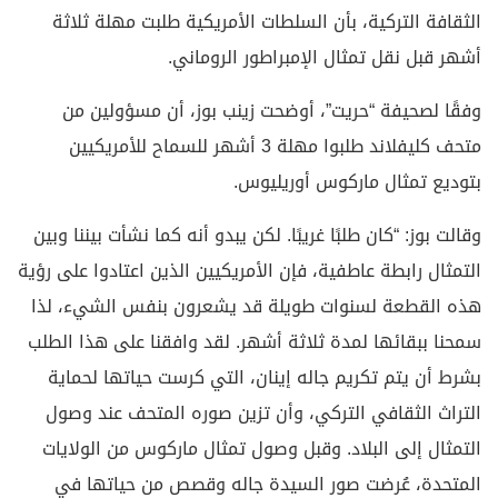
الثقافة التركية، بأن السلطات الأمريكية طلبت مهلة ثلاثة
أشهر قبل نقل تمثال الإمبراطور الروماني.
وفقًا لصحيفة “حريت”، أوضحت زينب بوز، أن مسؤولين من
متحف كليفلاند طلبوا مهلة 3 أشهر للسماح للأمريكيين
بتوديع تمثال ماركوس أوريليوس.
وقالت بوز: “كان طلبًا غريبًا. لكن يبدو أنه كما نشأت بيننا وبين
التمثال رابطة عاطفية، فإن الأمريكيين الذين اعتادوا على رؤية
هذه القطعة لسنوات طويلة قد يشعرون بنفس الشيء، لذا
سمحنا ببقائها لمدة ثلاثة أشهر. لقد وافقنا على هذا الطلب
بشرط أن يتم تكريم جاله إينان، التي كرست حياتها لحماية
التراث الثقافي التركي، وأن تزين صوره المتحف عند وصول
التمثال إلى البلاد. وقبل وصول تمثال ماركوس من الولايات
المتحدة، عُرضت صور السيدة جاله وقصص من حياتها في