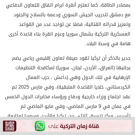
بمصادر الطاقة، كما تعتزم أنقرة ابرام اتفاق للتعاون الدفاعي
مع دمشق لتدريب الجيش السوري ودعمه بالسلاح والجنود
وتعزيز قدراته القتالية، فضلا عن تواجد عدد من القواعد
العسكرية التركية بشمال سوريا وعزم انقرة بناء قاعدة أخرى
هامة في وسط البلاد.
جدير بالذكر أن تركيا تقود صيغة تعاون إقليمي رباعي يضم
بجانبها (العراق، الأردن، لبنان، سوريا) لمكافحة التنظيمات
الإرهابية في تلك الدول وهي (داعش ، حزب العمال
الكردستاني، خلايا القاعدة المتبقية)، وفي مارس 2025 تم
عقد اجتماع وزراء خارجية ودفاع ورؤساء مخابرات الدول الخمس
في عمان في 9 مارس الماضي، وفي مايو الماضي تم
تأسيس مركز تنسيق ثلاثي بين تركيا والأردن وسوريا لمتابعة
تنفيذ ما يتم التوصل اليه من اتفاقيات لمكافحة الإرهاب.