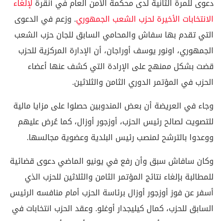
دعوى للمرة الثانية لدى محكمة الأمن العام في أنقرة
لإلغاء
الانتخابات الأخيرة لحزب الشعب الجمهوري
. وزعم في الدعوى
التي تقدم بها سفاش والمحامي السابق للجان حزب الشعب
الجمهوري، اونور يوسف أوراجان، أن الإدارة المركزية للحزب
قضت بشكل ممنهج على الإرادة التي كشف عنها أعضاء
الحزب في المؤتمر الدوري الثامن والثلاثين.
وجاء في العريضة أن بعض المندوبين حصلوا على مزايا مالية
للتصويت لصالح رئيس الحزب، أوزجور أوزال، كما عُرض عليهم
ووعدوا بالترشح لمنصب رئيس البلدية وعضوية مجالسها.
وكان سافاش سبق وأن رفع في يونيو الماضي دعوى قضائية
للمطالبة بإلغاء نتائج المؤتمر الثامن والثلاثين للحزب الذي
أسفر عن فوز أوزجور أوزال برئاسة الحزب أمام منافسه الرئيس
السابق للحزب، كمال كيليجدار أوغلو. وعقد الحزب انتخابات في