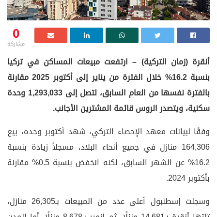
0
مشاركة
أنقرة (زمان التركية) – ارتفعت مبيعات المساكن في تركيا
بنسبة 16.2% خلال الفترة من يناير إلى أكتوبر 2025 مقارنة
بالفترة نفسها من العام السابق، لتصل إلى 1,293,033 وحدة
سكنية، ويتصدر الروس قائمة المشترين الأجانب.
وفقًا لبيانات معهد الإحصاء التركي، شهد أكتوبر وحده، بيع
164,306 منازل في جميع أنحاء البلاد، مسجلاً زيادة بنسبة
16.2% عن الشهر السابق، لكنه انخفض بنسبة 0.5% مقارنة
بأكتوبر 2024.
وسجلت إسطنبول أعلى عدد من المبيعات بـ26,305 منازل،
تلتها أنقرة بـ14,681 منزلًا، ثم إزمير بـ8,678 منزلًا. أما المدن