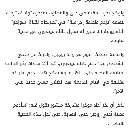
وأوضح بكر، المقيم في دبي والمطلوب بمذكرة توقيف تركية
بتهمة “تزعم منظمة إجرامية”، في تصريحات لقناة “سوزجو”
التلفزيونية أنه سبق له تمثيل عائلة مينغوزي في قضية
سابقة.
وأضاف: “تحدثتُ اليوم مع والد روجين، وأعربتُ عن دعمي
الشخصي وعن دعم عائلة مينغوزي. كما أكد سادات بكر التزامه
بمتابعة القضية حتى النهاية، وسيوضح هذا الدعم بطريقة
مختلفة في الأيام القادمة. هذا يُضفي معنىً جديدًا على
الأمر”.
يُذكر أن بكر أعاد مؤخرا مشاركة منشور يقول فيه: “سأدعم
قضية أختي روجين حتى النهاية، حتى تُحل هذه القضية
بالكامل”.