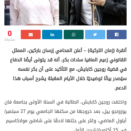
0
مشاركة
أنقرة (زمان التركية) – أعلن المحامي إرسان باركين، الممثل
القانوني زعيم المافيا سادات بكر، أنه قد يتولى أيضًا الدفاع
في قضية روجين كابايش، مع التأكيد على أن بكر نفسه
سيُصدر بيانًا توضيحيًا خلال الأيام المقبلة يشرح أسباب هذا
الدعم.
واختفت روجين كابايش، الطالبة في السنة الأولى بجامعة فان
يوزونجو ييل، بعد خروجها من سكنها الجامعي يوم 27 سبتمبر/
أيلول الماضي، وعُثر على جثتها لاحقًا على شاطئ مولاكاسيم
في 15 أكتوبر/تشرين الأول.