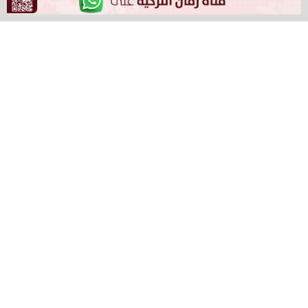
التركي الممتاز للسيدات.
وبالرغم من المحاولات التي الضيف لتعديل النتيجة، إلا أن
تفوق “فنربخشة” في الشوط الأول كان كافياً لحصد النقاط
الثلاث.
بدأت المباراة بضغط هجومي مكثف من جانب صاحب الأرض،
حيث لم تدم فترة جس النبض طويلاً؛ إذ نجحت أندريا
ستاشكوفا في هز شباك آمد سبور مبكراً في الدقيقة
الخامسة.
وواصل فنربخشة زحفه الهجومي لتعزز “أوتو” التقدم بالهدف
الثاني في الدقيقة 14، قبل أن تختتم بوسيم شيكر الثلاثية
في الدقيقة 34، لينتهي الشوط الأول بتقدم مريح لصالح
فنربخشة بنتيجة 3-0 في ملعب “ديرياغزي ليفتر
كوتشوكاندونياديس”.