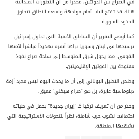
في الصراع بين الدولتين، محذراً من أن التطورات الميدانية
هناك قد تفتح الباب أمام مواجهة واسعة النطاق تتجاوز
الحدود السورية.
كما أوضح التقرير أن المناطق الأمنية التي تحاول إسرائيل
ترسيخها في لبنان وسوريا تراها أنقرة تهديداً مباشراً لأمنها
القومي، مما يحول شرق المتوسط إلى ساحة صراع نفوذ
مفتوحة بين القوتين الإقليميتين.
وخلص التحليل اليوناني إلى أن ما يحدث اليوم ليس مجرد أزمة
دبلوماسية عابرة، بل هو “صراع هيكلي” عميق.
وحذر من أن تعريف تركيا كـ “إيران جديدة” يحمل في طياته
احتمالات نشوب حرب شاملة، نظراً للتحولات الاستراتيجية التي
تشهدها المنطقة.