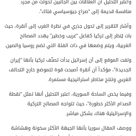
واعتبر التحليل أن العلاقات بين الجانبين تحولت من مجرد
منافسة قديمة إلى “صراع جيوسياسي فتاك”.
وأشار التقرير إلى تحول جذري في نظرة الغرب إلى أنقرة، حيث
بات يُنظر إلى تركيا كفاعل “غريب وخطير” يهدد المصالح
الغربية، ويتم وضعها في ذات الفئة التي تضم روسيا والصين.
ولفت الموقع إلى أن إسرائيل بدأت تصنّف تركيا بأنها “إيران
الجديدة”، مؤكداً أن أنقرة أصبحت قوة تتموضع خارج التحالف
الغربي وتنتج مخاطر استراتيجية مستمرة.
وفيما يخص الساحة السورية، اعتبر التحليل أنها تمثل “نقطة
الصدام الأكثر خطورة”، حيث تتواجه المصالح التركية
والإسرائيلية هناك بشكل مباشر.
ووصف المقال سوريا بأنها الجبهة الأكثر سخونة وهشاشة