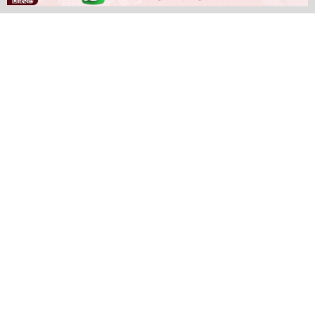
مبعوثيه ستيف ويتكوف وجاريد كوشنر إلى العاصمة
الباكستانية إسلام آباد، إلى الموقف الذي تتبناه إيران في
مفاوضات السلام الجارية.
وفي معرض شرحه لأبعاد القرار، قال ترامب: “لا أرى جدوى من
إرسالهما في رحلة طيران تستغرق 18 ساعة في ظل الوضع
الراهن للمفاوضات؛ فالمدة طويلة جدا، ويمكننا إجراء المباحثات
عبر الهاتف بالفاعلية ذاتها”.
وأضاف بلهجة حازمة: “بإمكان الإيرانيين الاتصال بنا إذا أرادوا،
لكننا لن نسافر لمجرد الجلوس هناك”.
وردا على سؤال حول ما إذا كانت هذه الخطوة تؤشر إلى نية
استئناف العمليات العسكرية ضد طهران، نفى الرئيس
الأمريكي ذلك قائلا: “كلا، الأمر لا يعني ذلك، ولم نفكر في