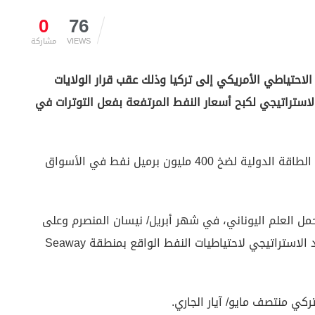
0
76
VIEWS
مشاركة
الاحتياطي الأمريكي إلى تركيا وذلك عقب قرار الولايات
حتياطيها الاستراتيجي لكبح أسعار النفط المرتفعة بفعل التوترات في
وتأتي هذه الخطوة ضمن الجهود التنسيقي لوكالة الطاقة الدولية لضخ 400 مليون برميل نفط في الأسواق
مل العلم اليوناني، في شهر أبريل/ نيسان المنصرم وعلى
متنها 680 ألف برميل نفط خام من حقل برايان ماوند الاستراتيجي لاحتياطيات النفط الواقع بمنطقة Seaway
ركي منتصف مايو/ آيار الجاري.