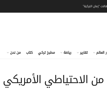
الات “زمان التركية”
ر العالم
تقارير
رياضة
مطبخ تركي
كتاب
من نحن
فط من الاحتياطي الأمريك