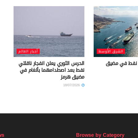
الشرق الأوسط
أخبار العالم
ي نفط في مضيق
الحرس الثوري يعلن انفجار ناقلتي
نفط بعد اصطدامهما بألغام في
مضيق هرمز
18/07/2026
ws
Browse by Category