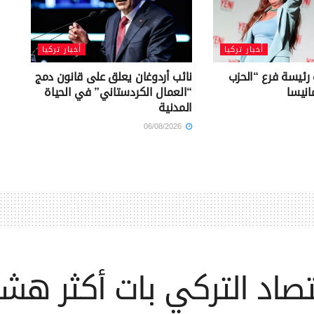
أخبار تركيا
أخبار تركيا
 رئيسة فرع “الحزب
نائب أردوغان يعلق على قانون دمج
انيسا
“العمال الكردستاني” في الحياة
المدنية
06/08/2026
قتصاد التركي بات أكثر هش