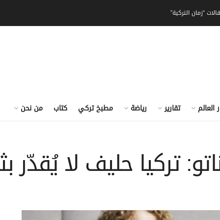
الات “زمان التركية”
ر العالم
تقارير
رياضة
مطبخ تركي
كتاب
من نحن
اتو: تركيا حليف لا يُقدّر ب