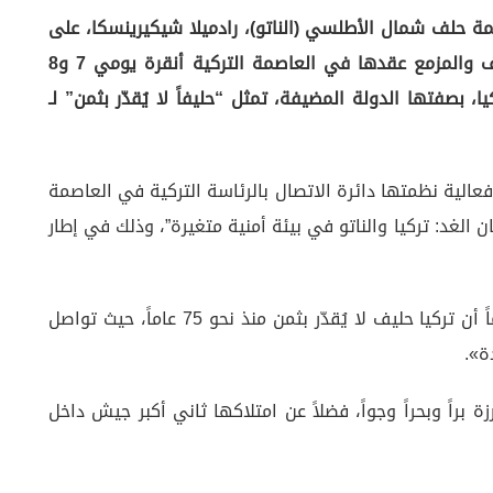
نظمة حلف شمال الأطلسي (الناتو)، رادميلا شيكيرينسكا، على
الأهمية الاستراتيجية البالغة للقمة المرتقبة للحلف والمزمع عقدها في العاصمة التركية أنقرة يومي 7 و8
بصفتها الدولة المضيفة، تمثل “حليفاً لا يُقدّر بثمن” لـ
عالية نظمتها دائرة الاتصال بالرئاسة التركية في العاصمة
 الغد: تركيا والناتو في بيئة أمنية متغيرة”، وذلك في إطار
وأوضحت شيكيرينسكا في كلمتها: «نحن نؤكد دائماً أن تركيا حليف لا يُقدّر بثمن منذ نحو 75 عاماً، حيث تواصل
ة».
 براً وبحراً وجواً، فضلاً عن امتلاكها ثاني أكبر جيش داخل