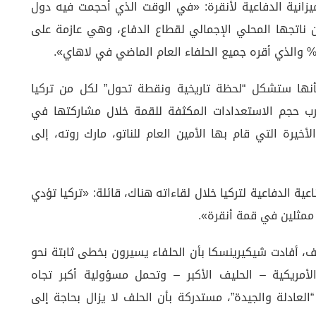
يزانية الدفاعية لأنقرة: «في الوقت الذي أحجمت فيه دول
 فعل ذلك، خصصت تركيا أكثر من 2% من ناتجها المحلي الإجمالي لقطاع الدفاع، وهي عازمة على
نها ستشكل “لحظة تاريخية ونقطة تحول” لكل من تركيا
 حجم الاستعدادات المكثفة للقمة خلال مشاركتها في
لأخيرة التي قام بها الأمين العام للناتو، مارك روته، إلى
عية الدفاعية لتركيا خلال لقاءاته هناك، قائلة: «تركيا تؤدي
ع ممثلين في قمة أنقرة».
ف، أفادت شيكيرينسكا بأن الحلفاء يسيرون بخطى ثابتة نحو
الأمريكية – الحليف الأكبر – وتحمل مسؤولية أكبر تجاه
العادلة والجيدة”، مستدركة بأن الحلف لا يزال بحاجة إلى