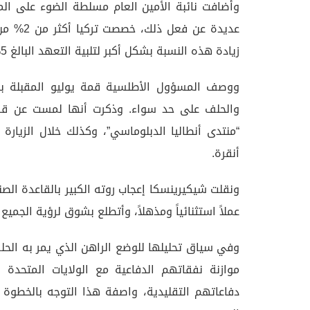
وأضافت نائبة الأمين العام مسلطة الضوء على الم
عديدة عن
زيادة هذه النسبة بشكل أكبر لتلبية التعهد البالغ 5% والذي أقره جميع الحلفاء العام الماضي في لاهاي».
ووصف المسؤول الأطلسية قمة يوليو المقبلة بأ
والحلف على حد سواء. وذكرت أنها لمست عن قرب
“منتدى أنطاليا الدبلوماسي”، وكذلك خلال الزيارة ا
أنقرة.
ونقلت شيكيرينسكا إعجاب روته الكبير بالقاعدة الصنا
عملاً استثنائياً ومذهلاً، وأتطلع بشوق لرؤية الجمي
وفي سياق تحليلها للوضع الراهن الذي يمر به الحل
موازنة نفقاتهم الدفاعية مع الولايات المتحدة 
دفاعاتهم التقليدية، واصفة هذا التوجه بالخطوة “