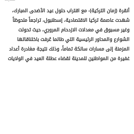
أنقرة (زمان التركية)- مع اقتراب حلول عيد الأضحى المبارك،
شهدت عاصمة تركيا الاقتصادية، إسطنبول، تراجعاً ملحوظاً
وغير مسبوق في معدلات الازدحام المروري، حيث تحولت
الشوارع والمحاور الرئيسية التي طالما عُرفت باختناقاتها
المزمنة إلى مسارات سالكة تماماً، وذلك نتيجة مغادرة أعداد
غفيرة من المواطنين للمدينة لقضاء عطلة العيد في الولايات
الأخرى.
وفي مفاجأة سارة لسكان المدينة الذين فضّلوا البقاء، سجلت
مؤشرات الحركة المرورية في أولى أيام الأسبوع طمأنينة
مرورية نادرة؛ إذ هبطت نسبة الكثافة لتصل إلى 9% فقط في
تمام الساعة الثامنة صباحاً، وهو التوقيت الذي عادةً ما تسجل
فيه المدينة ذروة اختناقها بمعدلات تلامس الـ 80% في
الأيام العادية.