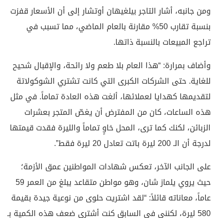
ومن جانبه، أشار التاجر بيلغيهان أوتشار إلى أن الأسعار قفزت
بنسبة تقارب 50% مقارنة بالعام الماضي، مما تسبب في
تراجع المبيعات بالنسبة ذاتها.
وأضاف بمرارة: “هذا العام بلا طعم ولا رائحة، والإقبال شحيح
للغاية. حتى الشركات الكبرى التي كانت تشتري الشوكولاتة
لتقديمها كهدايا لعملائها، ألغت هذه العادة تماماً. في مثل
هذه الساعات، كان من المفترض أن يغصّ المتجر بعشرات
الزبائن، لكنك كما ترى، المحل خاوٍ تماماً والليرة فقدت قيمتها
لدرجة أن الـ 200 ليرة باتت تعادل 20 ليرة فقط”.
على الجانب الآخر، تعكس شهادات المواطنين عمق الأزمة؛
حيث يروي يلماز شان، وهو مواطن متقاعد يبلغ من العمر 59
عاماً، معاناته قائلاً: “لقد اشتريت حلوى من نوعية جيدة بقيمة
580 ليرة، لكنني في السابق كنت أشتري ضعف هذه الكمية بـ