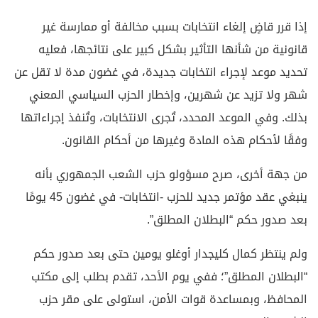
إذا قرر قاضٍ إلغاء انتخابات بسبب مخالفة أو ممارسة غير
قانونية من شأنها التأثير بشكل كبير على نتائجها، فعليه
تحديد موعد لإجراء انتخابات جديدة، في غضون مدة لا تقل عن
شهر ولا تزيد عن شهرين، وإخطار الحزب السياسي المعني
بذلك. وفي الموعد المحدد، تُجرى الانتخابات، وتُنفذ إجراءاتها
وفقًا لأحكام هذه المادة وغيرها من أحكام القانون.
من جهة أخرى، صرح مسؤولو حزب الشعب الجمهوري بأنه
ينبغي عقد مؤتمر جديد للحزب -انتخابات- في غضون 45 يومًا
بعد صدور حكم “البطلان المطلق”.
ولم ينتظر كمال كليجدار أوغلو يومين حتى بعد صدور حكم
“البطلان المطلق”؛ ففي يوم الأحد، تقدم بطلب إلى مكتب
المحافظ، وبمساعدة قوات الأمن، استولى على مقر حزب