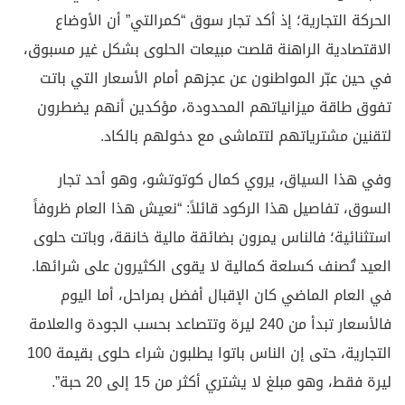
الحركة التجارية؛ إذ أكد تجار سوق “كمرالتي” أن الأوضاع
الاقتصادية الراهنة قلصت مبيعات الحلوى بشكل غير مسبوق،
في حين عبّر المواطنون عن عجزهم أمام الأسعار التي باتت
تفوق طاقة ميزانياتهم المحدودة، مؤكدين أنهم يضطرون
لتقنين مشترياتهم لتتماشى مع دخولهم بالكاد.
وفي هذا السياق، يروي كمال كوتوتشو، وهو أحد تجار
السوق، تفاصيل هذا الركود قائلاً: “نعيش هذا العام ظروفاً
استثنائية؛ فالناس يمرون بضائقة مالية خانقة، وباتت حلوى
العيد تُصنف كسلعة كمالية لا يقوى الكثيرون على شرائها.
في العام الماضي كان الإقبال أفضل بمراحل، أما اليوم
فالأسعار تبدأ من 240 ليرة وتتصاعد بحسب الجودة والعلامة
التجارية، حتى إن الناس باتوا يطلبون شراء حلوى بقيمة 100
ليرة فقط، وهو مبلغ لا يشتري أكثر من 15 إلى 20 حبة”.