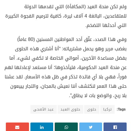
ولم تكن منحة العيد (المكافأة) التي تقدمها الدولة
للمتقاعدين، البالغة 4 آلاف ليرة، كافية لترميم الفجوة الكبيرة
التي أحدثها التضخم.
وفي هذا الصدد، علّق أحد المواطنين المسنين (80 عاماً)
بغضب مرير وهو يحمل مشترياته: “أنا أشتري هذه الحلوى
بفضل مساعدة الآخرين، أموالي الخاصة لا تكفي لشيء. أما
عن منحة العيد الحكومية، فليأخذوها؛ أنا مستعد لإعادتها لهم
فوراً، فهي بلا أي فائدة تذكر في ظل هذه الأسعار. لقد عشنا
حتى هذا العمر لنكتشف أننا نعيش بالمجان، والتجار يبيعون
بلا ربح، والوضع بات لا يطاق”.
Tags:
تركيا
حلوى
حلوى العيد
عيد الأضحى