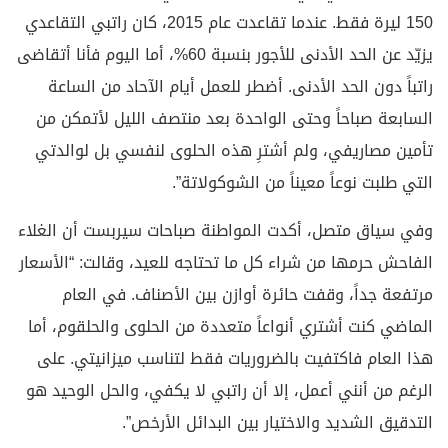
150 ليرة فقط. عندما تقاعدت عام 2015، كان راتبي التقاعدي
يزيّد عن الحد الأدنى للأجور بنسبة 60%، أما اليوم فأنا أتقاضى
راتباً دون الحد الأدنى. أضطر للعمل أيام الآحاد من الساعة
السابعة صباحاً وحتى الواحدة بعد منتصف الليل لأتمكن من
تأمين مصاريفي، ولم أشترِ هذه الحلوى لنفسي بل لوالدتي
التي طلبت نوعاً معيناً من الشوكولاتة”.
وفي سياق متصل، أكدت المواطنة صباحات سيربست أن الغلاء
الفاحش حرمها من شراء كل ما تحتاجه للعيد، وقالت: “الأسعار
مرتفعة جداً، وقفت حائرة أوازن بين الأصناف. في العام
الماضي كنت أشتري أنواعاً متعددة من الحلوى والحلقوم، أما
هذا العام فاكتفيت بالضروريات فقط لتناسب ميزانيتي. على
الرغم من أنني أعمل، إلا أن راتبي لا يكفي، والحل الوحيد هو
التدقيق الشديد والاختيار بين البدائل الأرخص”.