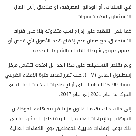
في السندات، أو الودائع المصرفية، أو صناديق رأس المال
الاستثماري لمدة 5 سنوات.
كما ينص التنظيم على إدراج نسب متفاوتة بناءً على فترات
الاستحقاق، مع ضمان عدم إخضاع هذه الأصول لأي فحص أو
تدقيق ضريبي شريطة الالتزام بالشروط المحددة.
ولم تقتصر التسهيلات على هذا الحد، بل امتدت لتشمل مركز
إسطنبول المالي (İFM)؛ حيث تقرر تمديد فترة الإعفاء الضريبي
بنسبة 100% المطبقة على أرباح صادرات الخدمات المالية في
المركز من عام 2031 إلى عام 2047.
إلى جانب ذلك، يقدم القانون مزايا ضريبية هامة للموظفين
المؤهلين والإيرادات العابرة (الترانزيت) داخل المركز، بما في
ذلك توفير إعفاءات ضريبية للموظفين ذوي الكفاءات العالية