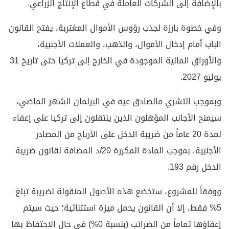
بالإضافة إلى الشركات العاملة في قطاع الإنتاج الزراعي.
وفي خطوة بارزة لجذب رؤوس الأموال المغتربة، يفتح القانون
الباب أمام إدخال الأموال، والذهب، والعملات الأجنبية،
والأوراق المالية الموجودة في الخارج إلى تركيا حتى تاريخ 31
يوليو 2027.
وبموجب التشري مالصادق عيه في البرلمان الشهر الماضي،
سيمنح الأجانب المؤهلون الذين ينتقلون إلى تركيا على إعفاء
لمدة 20 عاماً من ضريبة الدخل على الأرباح من المصادر
الأجنبية، بموجب المادة المكررة 20/د المضافة لقانون ضريبة
الدخل رقم 193.
ووفقاً للمشروع، ستخضع هذه الأصول المنقولة لضريبة تبلغ
5% فقط، إلا أن القانون يحمل ميزة استثنائية؛ حيث سيتم
إعفاؤها تماماً من الضرائب (بنسبة 0%) في حال الاحتفاظ بها