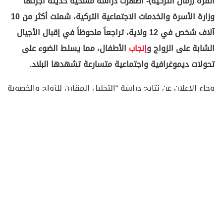
أنقرة (زمان التركية)- أظهرت دراسة مسحية حديثة أجرتها
وزارة الأسرة والخدمات الاجتماعية التركية، شملت أكثر من 10
آلاف شخص في 12 ولاية، تراجعاً ملحوظاً في إقبال الأجيال
الشابة على الزواج و
إنجاب
الأطفال، مما يسلط الضوء على
تحولات ديموغرافية واجتماعية متسارعة تشهدها البلاد.
وجاء الإعلان عن نتائج دراسة “التحليل المقارن للزواج والخصوبة
من منظور متعدد الأبعاد: التجارب والتصورات والخطط” خلال
برنامج نُظم في العاصمة أنقرة، بمشاركة وزيرة الأسرة
والخدمات الاجتماعية، ماهينور أوزدمير غوكتاس.
وأشارت الوزيرة إلى أن هذا البحث، الذي أُعد بالتعاون مع هيئة
الإحصاء التركية (TÜİK) ومعهد “إنسيتو” الاجتماعي، يكشف
عن تجارب وتصورات وخطط الأجيال المختلفة تجاه مؤسسة
الزواج والإنجاب.