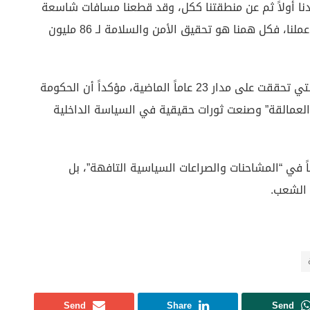
لدنا أولاً ثم عن منطقتنا ككل، وقد قطعنا مسافات شاسعة
في طريقنا نحو هذا الهدف، وسنواصل زيادة وتيرة عملنا، فكل همنا هو تحقيق الأمن والسلامة لـ 86 مليون
واختتم الرئيس التركي كلمته باستعراض الإنجازات التي تحققت على مدار 23 عاماً الماضية، مؤكداً أن الحكومة
لعمالقة” وصنعت ثورات حقيقية في السياسة الداخلية
 في “المشاحنات والصراعات السياسية التافهة”، بل
 الشعب.
Send
Share
Send