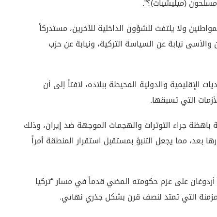
مسلحون (ميليشيات)؟”.
مواطنين ولا يلتفت للشؤون الداخلية للآخرين، مستدركاً
حزن والأسى نيابة عن السياسة التركية، ونيابة عن حزب
الإقليمية والدولية المحيطة ببلاده، لافتاً إلى أن
أزمات التي تسبقها.
 باهظة جراء التوترات والهجمات الموجهة ضد إيران، وذلك
ها بعد، مما يجعل التنبؤ بمستقبل استقرار المنطقة أمراً
ردوغان على عزم حكومته المضي قدماً في مسار “تركيا
لمزمنة التي تمتد لنصف قرن بشكل جذري نهائي.