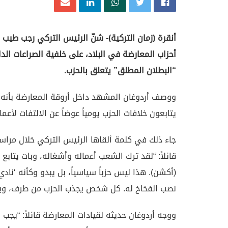
أنقرة (زمان التركية)- شنّ الرئيس التركي رجب طيب 
أحزاب المعارضة في البلاد، على خلفية الصراعات الد
“البطلان المطلق” يتعلق بالحزب.
ووصف أردوغان المشهد داخل أروقة المعارضة بأنه أشب
يتابعون خلافات الحزب يومياً عوضاً عن الالتفات لأعما
جاء ذلك في كلمة ألقاها الرئيس التركي خلال مراسم
قائلاً: “لقد ترك الشعب أعماله وأشغاله، وبات يتاب
(أكشن). هذا ليس حزباً سياسياً، بل يبدو وكأنه ‘نادي
نصب الفخاخ له. كل شخص يجذب الحزب من طرف، ويمزق
ووجه أردوغان حديثه لقيادات المعارضة قائلاً: “يج