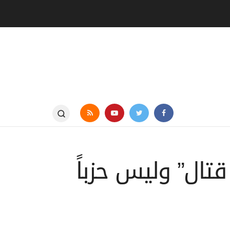
تال” وليس حزباً