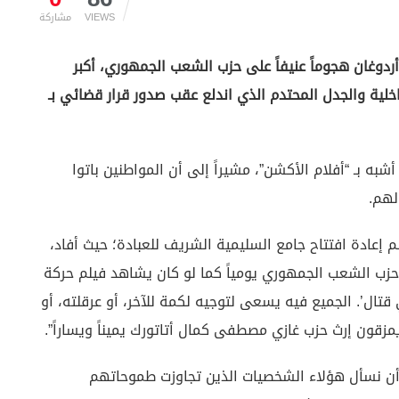
VIEWS
مشاركة
أردوغان هجوماً عنيفاً على حزب الشعب الجمهوري، أكبر
اخلية والجدل المحتدم الذي اندلع عقب صدور قرار قضائي بـ
ه بـ “أفلام الأكشن”، مشيراً إلى أن المواطنين باتوا
لهم.
 إعادة افتتاح جامع السليمية الشريف للعبادة؛ حيث أفاد،
ع حزب الشعب الجمهوري يومياً كما لو كان يشاهد فيلم حركة
 قتال’. الجميع فيه يسعى لتوجيه لكمة للآخر، أو عرقلته، أو
ون إرث حزب غازي مصطفى كمال أتاتورك يميناً ويساراً”.
ب أن نسأل هؤلاء الشخصيات الذين تجاوزت طموحاتهم