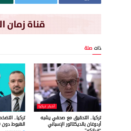
ذات
صلة
أخبار تركيا
تركيا.. التحقيق مع صحفي يشبه
تركيا.. التض
أردوغان بالديكتاتور الإسباني
الهبوط دون 30%
“فرانكو”