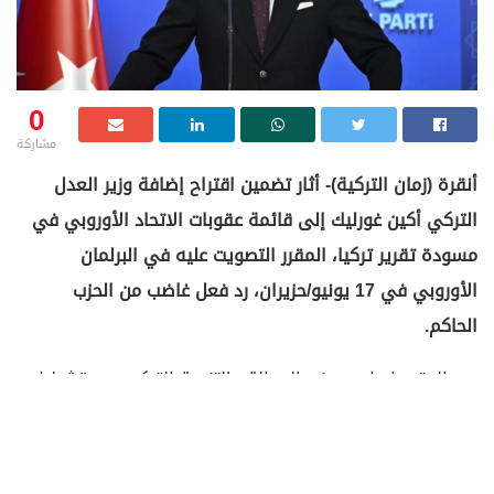
0
مشاركة
أنقرة (زمان التركية)- أثار تضمين اقتراح إضافة وزير العدل
التركي أكين غورليك إلى قائمة عقوبات الاتحاد الأوروبي في
مسودة تقرير تركيا، المقرر التصويت عليه في البرلمان
الأوروبي في 17 يونيو/حزيران، رد فعل غاضب من الحزب
الحاكم.
ورد المتحدث باسم حزب العدالة والتنمية التركي عمر تشيليك،
على المقرر المعني بملف عضوية تركيا، بسبب استهداف
الحكومة التركية وشخص وزير العدل، أكين غورليك.