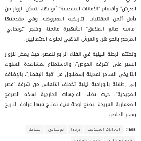
العرش” وأقسام “الأمانات المقدسة” أبوابها، لتمكن الزوار من
تأمل أثمن المقتنيات التاريخية المعروضة، وفي مقدمتها
“ماسة صانع الملاعق” الشهيرة عالميًا، وخنجر “توبكابي”
المرصع بالجواهر، والعرش الذهبي لملوك العثمانيين.
وتختتم الرحلة الليلية في الفناء الرابع للقصر، حيث يمكن للزوار
السير على “شرفة الحوض”، والاستمتاع بمشاهدة السلوت
التاريخي الساحر لمدينة إسطنبول من “قبة الإفطار”، بالإضافة
إلى إطلالة بانورامية ليلية تخطف الأنفاس من شرفة “قصر
المجيدية”، حيث تضاء الواجهات الخارجية لهذه الصروح
المعمارية الفريدة لتصنع لوحة فنية تمتزج فيها عراقة التاريخ
بسحر الحاضر.
Tags:
الامانات المقدسة
تركيا
توبكابي
سياحة
قصر توبكابي
قصور عثمانية