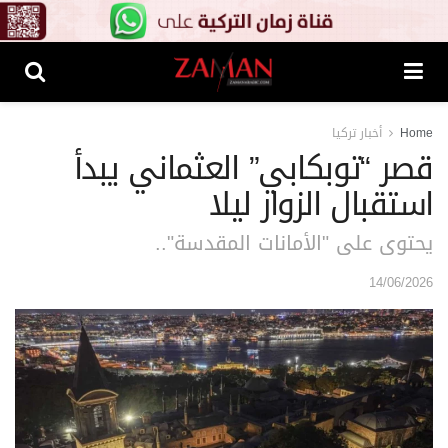
Home
أخبار تركيا
قصر “توبكابي” العثماني يبدأ
استقبال الزوار ليلا
يحتوى على "الأمانات المقدسة"..
14/06/2026