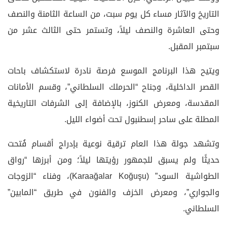
التاريخ والآثار مساء كل يوم سبت، من الساعة الثامنة والنصف
وحتى العاشرة والنصف ليلاً، وتستمر حتى الثالث عشر من
سبتمبر المقبل.
ويتيح هذا البرنامج الموسع فرصة نادرة لاستكشاف باحات
القصر الداخلية، وجناح “الحرملك السلطاني”، وقسم الأمانات
المقدسة، ومعرض الكنوز، بالإضافة إلى الشرفات التاريخية
المطلة على ساحر إسطنبول تحت أضواء الليل.
وتشهد جولة هذا العام ترقية نوعية بإدراج أقسام فُتحت
حديثًا ولم يسبق للجمهور رؤيتها ليلاً؛ ومن أبرزها “رواق
الطواشية السود” (Karaağalar Koğuşu)، وفناء “الزوجات
والجواري”، ومعرض الخزف والفنون في طريق “المابين”
السلطاني.