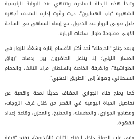
وتبدأ هذه الرحلة الساحرة وتنتهي عند البوابة الرئيسية
الشهيرة “باب الهمايون”، حيث وفّرت إدارة المتحف أجهزة
دليل صوتي للزوار عند الدخول، مع إبقاء المقاهي في الساحة
الأولى مفتوحة طوال ساعات الزيارة.
ويعد جناح “الحرملك” أحد أكثر الأقسام إثارة وشغفًا للزوار في
المسار الليلي؛ إذ يتنقل الحاضرون بين ردهات “رواق
الطواشية”، والغرفة الخاصة بالسلطان مراد الثالث، والحمام
السلطاني، وصولاً إلى “الطريق الذهبي”.
كما يمنح فناء الجواري المضاف حديثًا لمحة واقعية عن
تفاصيل الحياة اليومية في القصر من خلال غرف الزوجات،
ومضاجع الجواري، والمغسلة، والمطبخ، والمخزن، وقاعة إعداد
القهوة.
وفي قلب الجولة داخل الفناء الثالث (الأندرون)، تفتح “قرفة