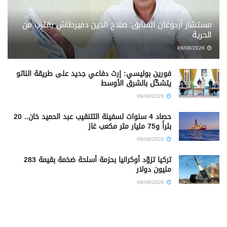
مستشار أردوغان السابق: صلاح الدين دميرطاش يقترب من
الحرية
09/08/2026
فورين بوليسي: إرث دفاعي جديد على طريقة الناتو
يتشكّل بالشرق الأوسط
09/08/2026
حصاد 4 سنوات لسفينة التتنقيب عبد الحميد خان.. 20
بئراً و75 مليار متر مكعب غاز
09/08/2026
تركيا تزوّد أوكرانيا بحزمة أسلحة ضخمة بقيمة 283
مليون دولار
09/08/2026