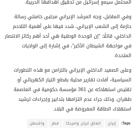
المحتمل سيمع إسرائيل من تحقيق أهدافها الحربية.
وفي المقابل، وجه المرشد الإيراني مجتبى خامنئي رسالة
حازمة إلى الشعب الإيراني، شدد فيها على أهمية التلاحم
الداخلي، قائلًا: “إن الوحدة الوطنية هي أحد أهم ركائز الانتصار
في مواجهة الشيطان الأكبر”، في إشارة إلى الولايات
المتحدة.
وعلى الصعيد الداخلي الإيراني بالتزامن مع هذه التطورات
السياسية، أفادت تقارير محلية بقطع التيار الكهربائي أو
تقليص استهلاكه عن 361 مؤسسة حكومية في العاصمة
طهران، وذلك جراء عدم التزامها بتدابير وإجراءات ترشيد
استهلاك الطاقة المفروضة في البلاد.
Tags:
إيران
اتفاق ايران وامريكا
قطر
واشنطن