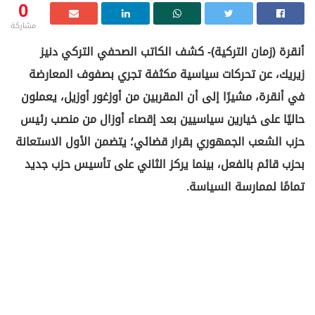
0
مشاركة
أنقرة (زمان التركية)- كشف الكاتب الصحفي التركي دنيز
زيريك، عن تحركات سياسية مكثفة تجري بصفوف المعارضة
في أنقرة، مشيرًا إلى أن المقربين من أوزغور أوزيل، يعملون
حاليًا على خيارين سياسيين بعد إقصاء أوزال من منصب رئيس
حزب الشعب الجمهوري بقرار قضائي؛ يتضمن الأول الاستعانة
بحزب قائم بالفعل، بينما يركز الثاني على تأسيس حزب جديد
تمامًا لممارسة السياسة.
وأكد زيريك في مقال بصحيفة “نَفَس”، أنه تم بالفعل استئجار
مبنيين في أنقرة لهذا الغرض.
وتأتي هذه التطورات بعد عودة كمال كيليتشدار أوغلو إلى
رئاسة حزب الشعب الجمهوري بموجب قرار قضائي، ورفضه