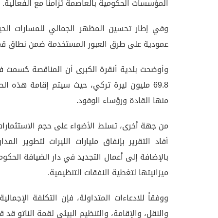
المؤسسات الحكومية بالعاصمة تزامناً مع الفعالية.
وفي إطار تحسين المظهر الجمالي للمسارات الحيو
عمودية على طرق العبور المستخدمة ضمن نطاق قمة 
وأوضحت بلدية أنقرة الكبرى أن المناقصة حُسمت في 
69.8 مليون ليرة تركي، حيث سيتم إقامة هذه ال
منها القادة ورؤساء الوفود.
من جهة أخرى، تسلط الأضواء على حجم الاستثمارات ا
أفاد التقرير بإنفاق مليارات الليرات لتطوير الم
بالإضافة إلى أعمال التجديد في دار الضيافة الحكوم
ميزانيتها لتغطية النفقات التنظيمية.
ووفقاً للادعاءات المتداولة، فإن التكلفة الإجمالي
والنقل، والإقامة، والتنظيم البيئي لقمة الناتو قد قاربت 12 مليار ليرة