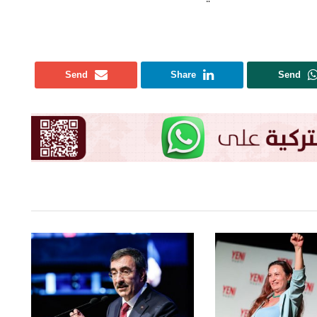
Send
Share
Send