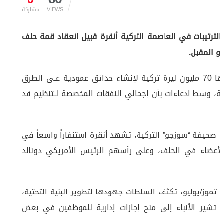
VIEWS
مشاركة
الترتيبات في العاصمة التركية أنقرة قبيل انعقاد قمة حلف
 المقبل.
وفي هذا السياق، جرى طرح مناقصة تقارب قيمتها 70 مليون ليرة تركية لإنشاء حدائق عمودية على الطرق
ة، وسط ادعاءات بأن إجمالي النفقات المخصصة للتنظيم قد
ن صحيفة “سوزجو” التركية، تشهد أنقرة استنفاراً واسعاً في
الأعضاء في الحلف، وعلى رأسهم الرئيس الأمريكي دونالد
ومع اقتراب موعد القمة المزمع عقدها يومي 7 و8 تموز/يوليو، تكثف السلطات جهودها لتطوير البنية التحتية،
تشير الأنباء إلى منح إجازات إدارية للموظفين في بعض