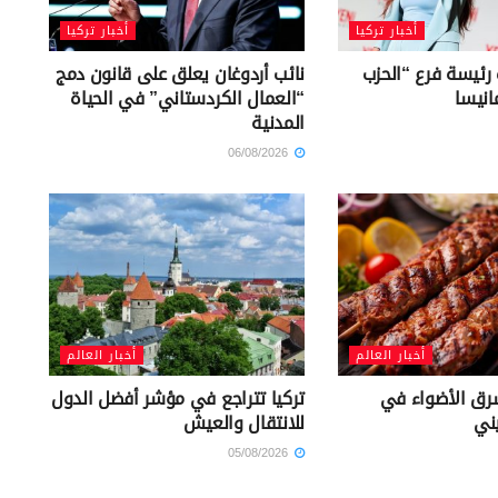
أخبار تركيا
أخبار تركيا
 رئيسة فرع “الحزب
نائب أردوغان يعلق على قانون دمج
انيسا
“العمال الكردستاني” في الحياة
المدنية
06/08/2026
أخبار العالم
أخبار العالم
رق الأضواء في
تركيا تتراجع في مؤشر أفضل الدول
يني
للانتقال والعيش
05/08/2026