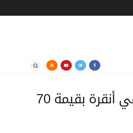
تحضيرات قمة الناتو تتسارع.. حدائق عمودية في أنقرة بقيمة 70