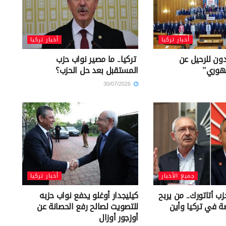
أخبار تركيا
أخبار تركيا
دون للرحيل عن
تركيا.. ما مصير نواب حزب
هوري”
المستقبل بعد حل الحزب؟
30/07/2026
جميع الأخبار
أخبار تركيا
ب أتاتورك.. من يربح
كيليجدار أوغلو يدفع نواب حزبه
ة في تركيا وأين
للتصويت لصالح رفع الحصانة عن
أوزجور أوزال