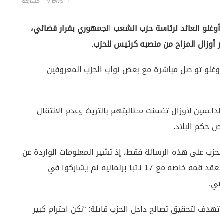
VIEWS
مشاركة
ر أوغلو العائد لرئاسة حزب الشعب الجمهوري بقرار قضائي،
 أوزال المزاح من منصبه كرئيس للحزب.
كمال كيلجيدار أوغلو تواصل مباشرة مع بعض نواب الحزب المعروفين
الداعمين لأوزال تضمنت مطالبتهم بالتريث وعدم الانتقال
ص حكم البلاد.
حزب على هذه الرسالة فقط، إذ تشير المعلومات الواردة عن
مصادر قيادية بالحزب إلى أن كيليجدار أوغلو يستعد لعقد قمة خاصة مع 17 نائبا برلمانية لم يشاركوا في
ضي.
هدف لتحقيق تصالح داخل الحزب قائلة: “نكن احترام كبير