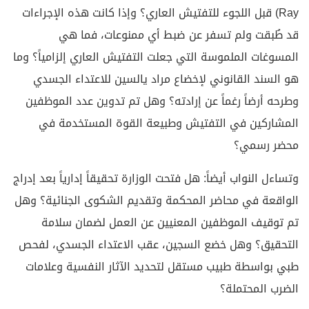
Ray) قبل اللجوء للتفتيش العاري؟ وإذا كانت هذه الإجراءات
قد طُبقت ولم تسفر عن ضبط أي ممنوعات، فما هي
المسوغات الملموسة التي جعلت التفتيش العاري إلزامياً؟ وما
هو السند القانوني لإخضاع مراد يالسين للاعتداء الجسدي
وطرحه أرضاً رغماً عن إرادته؟ وهل تم تدوين عدد الموظفين
المشاركين في التفتيش وطبيعة القوة المستخدمة في
محضر رسمي؟
وتساءل النواب أيضاً: هل فتحت الوزارة تحقيقاً إدارياً بعد إدراج
الواقعة في محاضر المحكمة وتقديم الشكوى الجنائية؟ وهل
تم توقيف الموظفين المعنيين عن العمل لضمان سلامة
التحقيق؟ وهل خضع السجين، عقب الاعتداء الجسدي، لفحص
طبي بواسطة طبيب مستقل لتحديد الآثار النفسية وعلامات
الضرب المحتملة؟