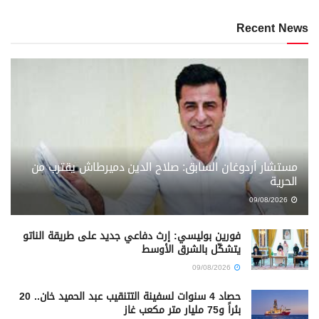
Recent News
مستشار أردوغان السابق: صلاح الدين دميرطاش يقترب من
الحرية
09/08/2026
فورين بوليسي: إرث دفاعي جديد على طريقة الناتو
يتشكّل بالشرق الأوسط
09/08/2026
حصاد 4 سنوات لسفينة التتنقيب عبد الحميد خان.. 20
بئراً و75 مليار متر مكعب غاز