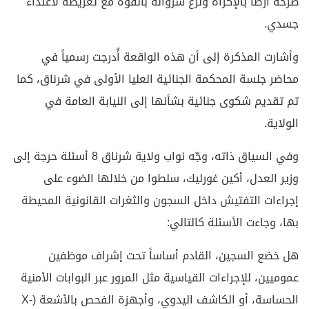
طرحه أرضاً بالإكراه ونزع سرواله بالقوة مع تعريضه لاعتداء
جسدي.
وأشارت المذكرة إلى أن هذه الواقعة أُدرجت رسمياً في
محاضر جلسة المحكمة الجنائية العليا الأولى في شرناق، كما
تم تقديم شكوى جنائية بشأنها إلى النيابة العامة في
الولاية.
وفي السياق ذاته، وجّه نواب ولاية شرناق 8 أسئلة حرجة إلى
وزير العدل، أكين غورليك، سلطوا من خلالها الضوء على
إجراءات التفتيش داخل السجون والثغرات القانونية المحيطة
بها، وجاءت الأسئلة كالتالي:
هل خضع السجين، القادم أساساً تحت إشراف موظفين
عموميين، للإجراءات القياسية مثل المرور عبر البوابات الأمنية
الحساسة، أو الكاشف اليدوي، وأجهزة الفحص بالأشعة (X-