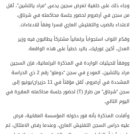
وجاء ذلك على خلفية تعرض سجين يدعى “مراد يالتشين”، نُقل
من سجن في أرضروم لحضور جلسة محاكمته في شرناق،
لاعتداء بالضرب والتفتيش العاري قسرا وفقاً للادعاءات.
وقدّم النواب استجواباً برلمانياً مشتركاً يطالبون فيه وزير
العدل، أكين غورليك، بالرد خطياً على هذه الواقعة.
ووفقاً للحيثيات الواردة في المذكرة البرلمانية، فإن السجين
مراد يالتشين، المودع في سجن “دوملو” رقم 2 ذي الحراسة
المشددة في أرضروم، نُقل مؤقتاً في 11 حزيران/يونيو إلى
سجن “شرناق” من طراز (T) لحضور جلسة محاكمته المقررة في
اليوم التالي.
وأفادت المذكرة بأنه فور دخوله المؤسسة العقابية، فرض
عليه حراس السجن التفتيش العاري، وعندما رفض الامتثال، تم