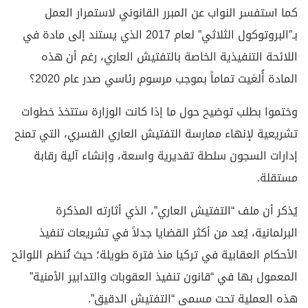
كما استفسر النواب عن المبرر القانوني لاستمرار العمل
بـ”البروتوكول الثلاثي” لعام 2017 الذي يستند إلى مادة في
اللائحة التنفيذية الخاصة بالتفتيش العاري، رغم أن هذه
المادة أُلغيت تماماً بموجب مرسوم رئاسي صدر عام 2020؟
وختموا بطلب توضيح حول ما إذا كانت الوزارة ستتخذ خطوات
تشريعية لإنهاء ممارسة التفتيش العاري القسري، التي تمنح
إدارات السجون سلطة تقديرية واسعة، وإنشاء آلية رقابة
مستقلة.
يُذكر أن ملف “التفتيش العاري”، الذي أثارته المذكرة
البرلمانية، يُعد من أكثر القضايا جدلاً في تشريعات تنفيذ
الأحكام العقابية في تركيا منذ فترة طويلة؛ حيث تُنظم اللوائح
المعمول بها في “قانون تنفيذ العقوبات والتدابير الأمنية”
هذه العملية تحت مسمى “التفتيش الدقيق”.