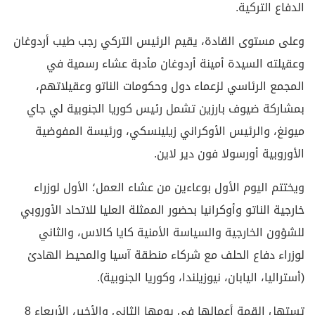
الدفاع التركية.
وعلى مستوى القادة، يقيم الرئيس التركي رجب طيب أردوغان
وعقيلته السيدة أمينة أردوغان مأدبة عشاء رسمية في
المجمع الرئاسي لزعماء دول وحكومات الناتو وعقيلاتهم،
بمشاركة ضيوف بارزين تشمل رئيس كوريا الجنوبية لي جاي
ميونغ، والرئيس الأوكراني زيلينسكي، ورئيسة المفوضية
الأوروبية أورسولا فون دير لاين.
ويختتم اليوم الأول بوعاءين من عشاء العمل؛ الأول لوزراء
خارجية الناتو وأوكرانيا بحضور الممثلة العليا للاتحاد الأوروبي
للشؤون الخارجية والسياسة الأمنية كايا كالاس، والثاني
لوزراء دفاع الحلف مع شركاء منطقة آسيا والمحيط الهادئ
(أستراليا، اليابان، نيوزيلندا، وكوريا الجنوبية).
تستهل القمة أعمالها في يومها الثاني والأخير، الأربعاء 8