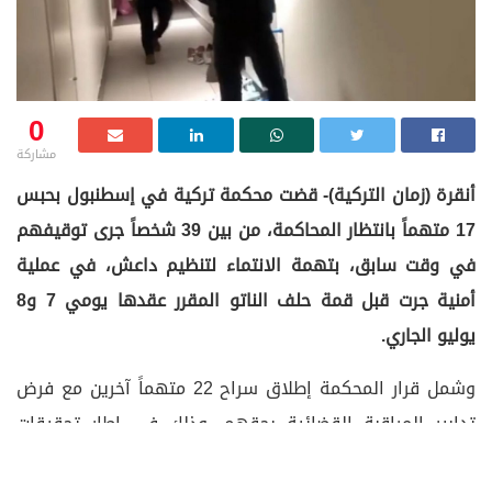
0
مشاركة
أنقرة (زمان التركية)- قضت محكمة تركية في إسطنبول بحبس
17 متهماً بانتظار المحاكمة، من بين 39 شخصاً جرى توقيفهم
في وقت سابق، بتهمة الانتماء لتنظيم داعش، في عملية
أمنية جرت قبل قمة حلف الناتو المقرر عقدها يومي 7 و8
يوليو الجاري.
وشمل قرار المحكمة إطلاق سراح 22 متهماً آخرين مع فرض
تدابير المراقبة القضائية بحقهم، وذلك في إطار تحقيقات
موسعة تجريها النيابة العامة.