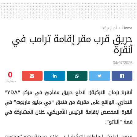
Home
أخبار تركيا
حريق قرب مقر إقامة ترامب في
أنقرة
04/07/2026
0
مشاركة
أنقرة (زمان التركية)- اندلع حريق مفاجئ في مركز “YDA”
التجاري، الواقع على مقربة من فندق “جي دبليو ماريوت” في
أنقرة المخصص لإقامة الرئيس الأمريكي، خلال المشاركة في
قمة “الناتو”.
ودفع الحادث السلطات التركية إلى إغلاق محطة مترو “سوغوت