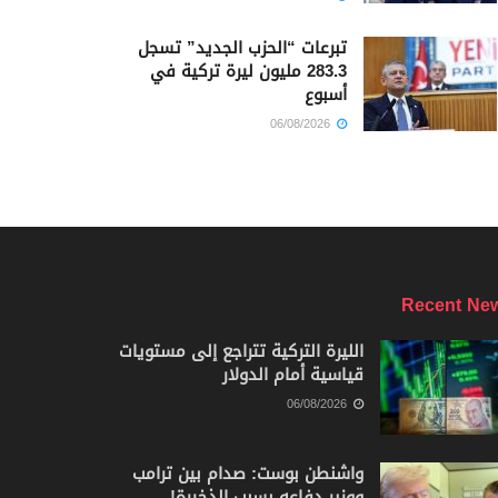
تبرعات “الحزب الجديد” تسجل
283.3 مليون ليرة تركية في
أسبوع
06/08/2026
Recent Ne
الليرة التركية تتراجع إلى مستويات
قياسية أمام الدولار
06/08/2026
واشنطن بوست: صدام بين ترامب
ووزير دفاعه بسبب الذخيرة!