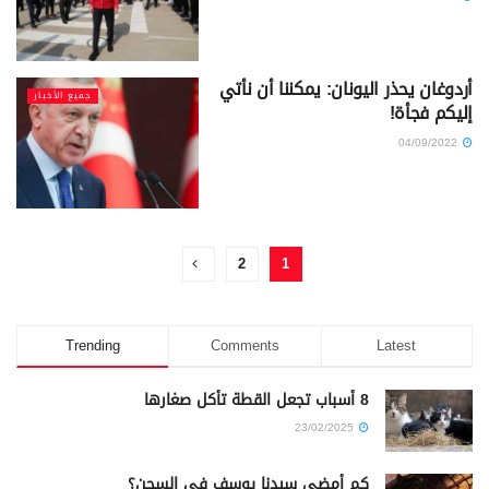
أردوغان يحذر اليونان: يمكننا أن نأتي
جميع الأخبار
إليكم فجأة!
04/09/2022
2
1
Trending
Comments
Latest
8 أسباب تجعل القطة تأكل صغارها
23/02/2025
كم أمضى سيدنا يوسف في السجن؟