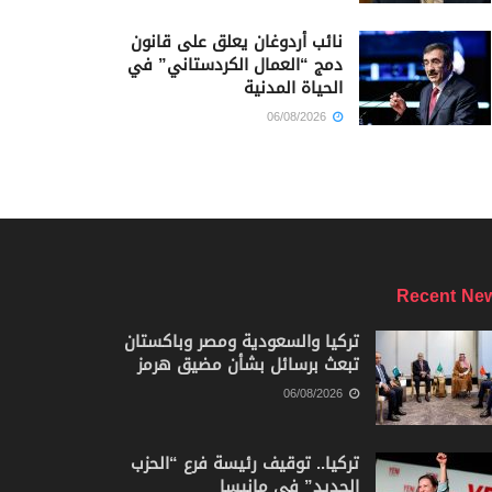
نائب أردوغان يعلق على قانون
دمج “العمال الكردستاني” في
الحياة المدنية
06/08/2026
Recent Ne
تركيا والسعودية ومصر وباكستان
تبعث برسائل بشأن مضيق هرمز
06/08/2026
تركيا.. توقيف رئيسة فرع “الحزب
الجديد” في مانيسا