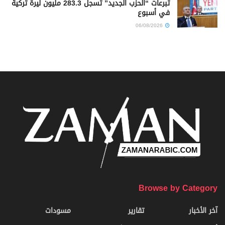
تبرعات “الحزب الجديد” تسجل 283.3 مليون ليرة تركية
في أسبوع
06/08/2026
Browse by Category
آخر الأخبار
تقارير
مسودات