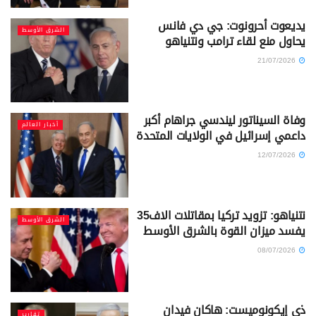
يديعوت أحرونوت: جي دي فانس
الشرق الأوسط
يحاول منع لقاء ترامب ونتنياهو
21/07/2026
وفاة السيناتور ليندسي جراهام أكبر
أخبار العالم
داعمي إسرائيل في الولايات المتحدة
12/07/2026
نتنياهو: تزويد تركيا بمقاتلات الاف35
الشرق الأوسط
يفسد ميزان القوة بالشرق الأوسط
08/07/2026
ذي إيكونوميست: هاكان فيدان
تقارير