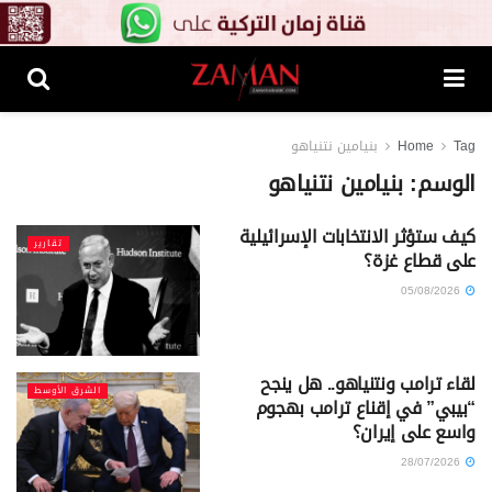
Tag
Home
بنيامين نتنياهو
الوسم:
بنيامين نتنياهو
كيف ستؤثر الانتخابات الإسرائيلية
تقارير
على قطاع غزة؟
05/08/2026
لقاء ترامب ونتنياهو.. هل ينجح
الشرق الأوسط
“بيبي” في إقناع ترامب بهجوم
واسع على إيران؟
28/07/2026