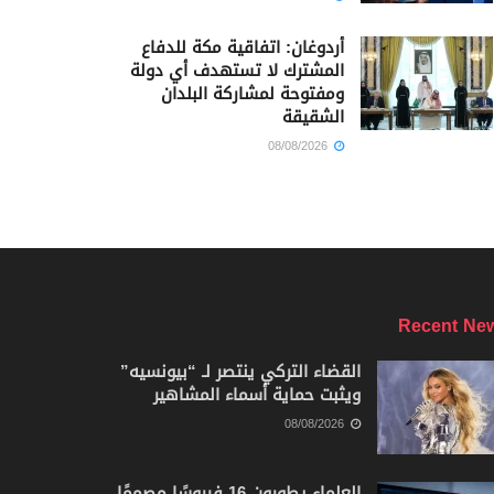
أردوغان: اتفاقية مكة للدفاع
المشترك لا تستهدف أي دولة
ومفتوحة لمشاركة البلدان
الشقيقة
08/08/2026
Recent Ne
القضاء التركي ينتصر لـ “بيونسيه”
ويثبت حماية أسماء المشاهير
08/08/2026
العلماء يطورون 16 فيروسًا مصممًا