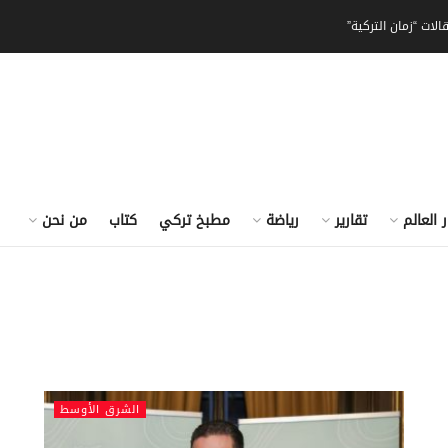
الات “زمان التركية”
ر العالم
تقارير
رياضة
مطبخ تركي
كتاب
من نحن
الشرق الأوسط