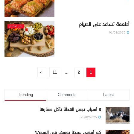
أطعمة تساعد على الصيآم
آخر الأخبار
01/03/2025
11
…
2
1
Trending
Comments
Latest
8 أسباب تجعل القطة تأكل صغارها
23/02/2025
كم أمضى سيدنا يوسف في السجن؟