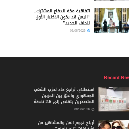
اتفاقية مكة للدفاع المشترك..
“اليمن قد يكون الاختبار الأول
للحلف الجديد”
08/08/2026
Recent Ne
استطلاع: تراجع حاد لحزب الشعب
الجمهوري والحيّز بين الحزبين
المتصدرين يتقلص إلى 2.5 نقطة
08/08/2026
أرباح نجوم الفن والمشاهير من
اشتراكات “إنستغرام”