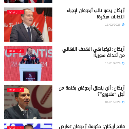
أربكان يدعو نائب أردوغان لإجراء
أخبار تركيا
انتخابات مبكرة!
16/02/2026
أربكان: تركيا هي الهدف النهائي
أخبار تركيا
من أحداث سوريا!
10/01/2026
أربكان: ألن ينطق أردوغان بكلمة من
أخبار تركيا
أجل “مادورو”؟
04/01/2026
فاتح أربكان: حكومة أردوغان تعارض
أخبار تركيا