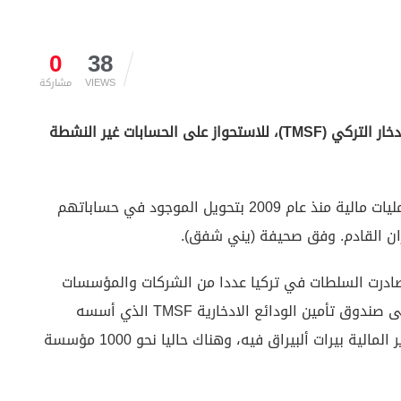
0
38
VIEWS
مشاركة
أنقرة (زمن التركية)ــ يستعد صندوق تأمين ودائع الادخار التركي (TMSF)، للاستحواز على الحسابات غير النشطة
ووصل تنبيه لأصحاب الحسابات التي لم تشهد أي عمليات مالية منذ عام 2009 بتحويل الموجود في حساباتهم
 أنه عقب وقوع الانقلاب العسكري في 2016، صادرت السلطات في تركيا عددا من الشركات والمؤسسات
الخدمية بينها ذات نشاط مصرفي، ونقلت تبعيتها إلى صندوق تأمين الودائع الادخارية TMSF الذي أسسه
الرئيس رجب أردوغان وتولى رئاسته وعين صهره وزير المالية بيرات ألبيراق فيه، وهناك حاليا نحو 1000 مؤسسة