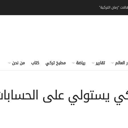
الات “زمان التركية”
ر العالم
تقارير
رياضة
مطبخ تركي
كتاب
من نحن
كي يستولي على الحسابات 