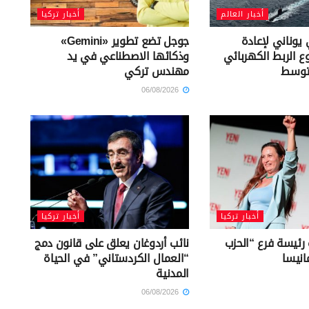
أخبار العالم
أخبار تركيا
يوناني لإعادة
جوجل تضع تطوير «Gemini»
ع الربط الكهربائي
وذكائها الاصطناعي في يد
توسط
مهندس تركي
06/08/2026
أخبار تركيا
أخبار تركيا
 رئيسة فرع “الحزب
نائب أردوغان يعلق على قانون دمج
انيسا
“العمال الكردستاني” في الحياة
المدنية
06/08/2026