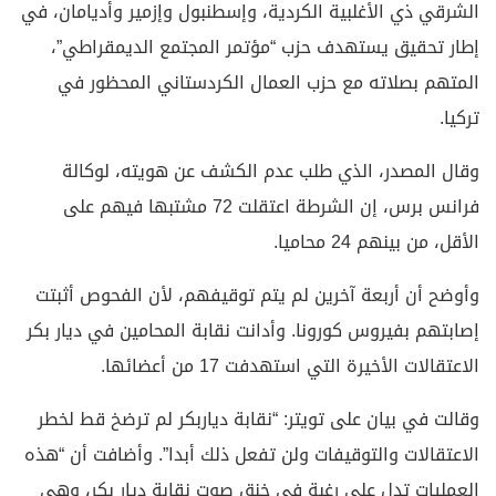
الشرقي ذي الأغلبية الكردية، وإسطنبول وإزمير وأديامان، في
إطار تحقيق يستهدف حزب “مؤتمر المجتمع الديمقراطي”،
المتهم بصلاته مع حزب العمال الكردستاني المحظور في
تركيا.
وقال المصدر، الذي طلب عدم الكشف عن هويته، لوكالة
فرانس برس، إن الشرطة اعتقلت 72 مشتبها فيهم على
الأقل، من بينهم 24 محاميا.
وأوضح أن أربعة آخرين لم يتم توقيفهم، لأن الفحوص أثبتت
إصابتهم بفيروس كورونا. وأدانت نقابة المحامين في ديار بكر
الاعتقالات الأخيرة التي استهدفت 17 من أعضائها.
وقالت في بيان على تويتر: “نقابة دياربكر لم ترضخ قط لخطر
الاعتقالات والتوقيفات ولن تفعل ذلك أبدا”. وأضافت أن “هذه
العمليات تدل على رغبة في خنق صوت نقابة ديار بكر، وهي