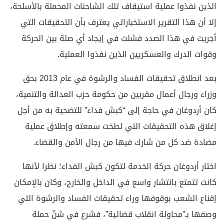
الذين نفذوا عملية استيقاف تلك الشاحنات المحملة بالأسلحة،
إلا أن هذا التقرير الاستخباراتي يعترف بأن التحقيقات التي
أجريت في هذا الصدد فشلت في إيجاد أي صلة بين الحركة
وقوات الدرك والعسكريين الذين نفذوا العملية.
بعد انطلاق تحقيقات الفساد والرشوة في عام 2013 بحق
وزراء ورجال أعمال مقربين من حكومة حزب العدالة والتنمية،
كان أردوغان في حاجة إلى “كبش فداء” للتضحية به من أجل
إغلاق هذه التحقيقات التي لطخت سمعته وإطلاق عملية
مضادة ضد كل من شارك فيها من رجال الأمن والقضاء.
اختار أردوغان حركة الخدمة لتكون كبش الفداء؛ نظرا لأنها
كانت تتمتع بانتشار واسع في الداخل والخارج، وكان بالإمكان
إقناع الشعب بوقوفها وراء تحقيقات الفساد والرشوة التي
وصفها بـ”محاولة انقلاب قضائية”، فشرع في شنّ حملة