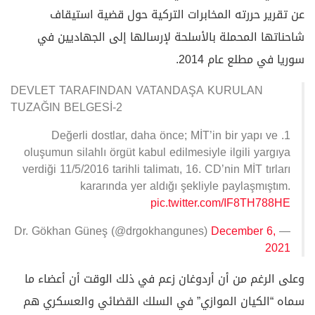
عن تقرير حررته المخابرات التركية حول قضية استيقاف
شاحناتها المحملة بالأسلحة لإرسالها إلى الجهاديين في
سوريا في مطلع عام 2014.
DEVLET TARAFINDAN VATANDAŞA KURULAN
TUZAĞIN BELGESİ-2
1. Değerli dostlar, daha önce; MİT’in bir yapı ve
oluşumun silahlı örgüt kabul edilmesiyle ilgili yargıya
verdiği 11/5/2016 tarihli talimatı, 16. CD’nin MİT tırları
kararında yer aldığı şekliyle paylaşmıştım.
pic.twitter.com/IF8TH788HE
December 6,
— Dr. Gökhan Güneş (@drgokhangunes)
2021
وعلى الرغم من أن أردوغان زعم في ذلك الوقت أن أعضاء ما
سماه “الكيان الموازي” في السلك القضائي والعسكري هم