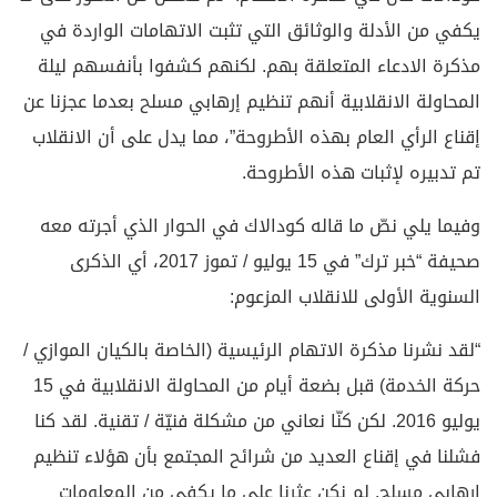
يكفي من الأدلة والوثائق التي تثبت الاتهامات الواردة في
مذكرة الادعاء المتعلقة بهم. لكنهم كشفوا بأنفسهم ليلة
المحاولة الانقلابية أنهم تنظيم إرهابي مسلح بعدما عجزنا عن
إقناع الرأي العام بهذه الأطروحة”، مما يدل على أن الانقلاب
تم تدبيره لإثبات هذه الأطروحة.
وفيما يلي نصّ ما قاله كودالاك في الحوار الذي أجرته معه
صحيفة “خبر ترك” في 15 يوليو / تموز 2017، أي الذكرى
السنوية الأولى للانقلاب المزعوم:
“لقد نشرنا مذكرة الاتهام الرئيسية (الخاصة بالكيان الموازي /
حركة الخدمة) قبل بضعة أيام من المحاولة الانقلابية في 15
يوليو 2016. لكن كنّا نعاني من مشكلة فنيّة / تقنية. لقد كنا
فشلنا في إقناع العديد من شرائح المجتمع بأن هؤلاء تنظيم
إرهابي مسلح. لم نكن عثرنا على ما يكفي من المعلومات