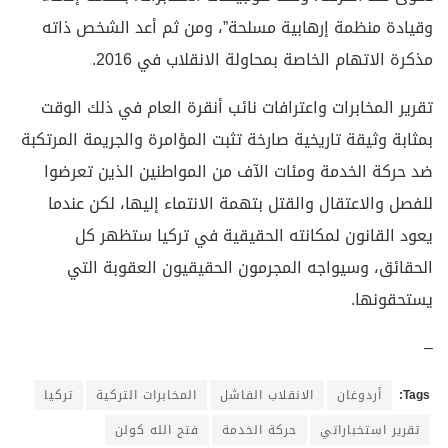
وقيادة منظمة إرهابية مسلحة”، ومن ثم أعد الشخص ذاته
مذكرة الاتهام الخاصة بمحاولة الانقلاب في 2016.
تقرير المخابرات واعترافات نائب أنقرة العام في ذلك الوقت
بمثابة وثيقة تاريخية صارخة تثبت المؤامرة والجريمة المرتكبة
ضد حركة الخدمة ومئات الآف من المواطنين الذين تعرضوا
للفصل والاعتقال والقتل بتهمة الانتماء إليها، لكن عندما
يعود القانون لمكانته الحقيقية في تركيا ستظهر كل
الحقائق، وسيواجه المجرمون الحقيقيون العقوبة التي
يستحقونها.
–
Tags:
أردوغان
الانقلاب الفاشل
المخابرات التركية
تركيا
تقرير استخباراتي
حركة الخدمة
فتح الله كولن