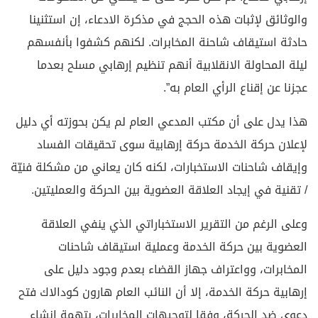
والوثائق لإثبات هذه الحجج في مذكرة الادعاء، إن استثنينا
حادثة استيقاف شاحنة المخابرات. لكنهم كشفوا بأنفسهم
ليلة المحاولة الانقلابية أنهم تنظيم إرهابي مسلح بعدما
عجزنا عن إقناع الرأي العام به”.
هذا يدل على أن مكتب المدعي العام لم يكن بحوزته أي دليل
لإعلان حركة الخدمة حركة إرهابية سوى تحقيقات الفساد
وإيقاف شاحنات الاستخبارات، لكنه كان يعاني من مشكلة فنيّة
/ تقنية في إيجاد العلاقة العضوية بين الحركة والعمليتين.
وعلى الرغم من التقرير الاستخباراتي الذي ينفي العلاقة
العضوية بين حركة الخدمة وعملية استيقاف شاحنات
المخابرات، وواعتراف جهاز القضاء بعدم وجود دليل على
إرهابية حركة الخدمة، إلا أن النائب العام هارون كودالاك فتح
دعوى ضد الحركة، وفقا لتوجيهات المخابرات، بتهمة إنشاء