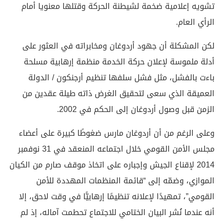
تشويه إعلامية ضخمة لشيطنة الحركة وقتلها معنويا أمام
الرأي العام.
لكن المشكلة أن جهود أردوغان ومخابراته في العثور على
أدلة ملموسة لإعلان حركة الخدمة منظمة إرهابية مسلحة
باءت بالفشل، مثل فشل سلفها تنظيم أرجنكون / الدولة
العميقة الذي سعى لتحقيق الغرض ذاته طيلة عقدين من
الزمن قبل وصول أردوغان إلى الحكم في 2002.
وعلى الرغم من أن أردوغان مارس ضغوطًا كبيرة على أعضاء
مجلس الأمن القومي خلال اجتماعه المنعقد في 31 نوفمبر
2014 لإقناع الجيش وإجباره على اتخاذ موقف صارم من الكيان
الموازي، وضمّه إلى “قائمة المنظمات المهددة للأمن
القومي”، تمهيدًا لإعلانه تنظيمًا إرهابيًّا في وقت لاحق، إلا
أنه عندما نُشر البيان الختامي للاجتماع تحطمت آماله، إذ لم