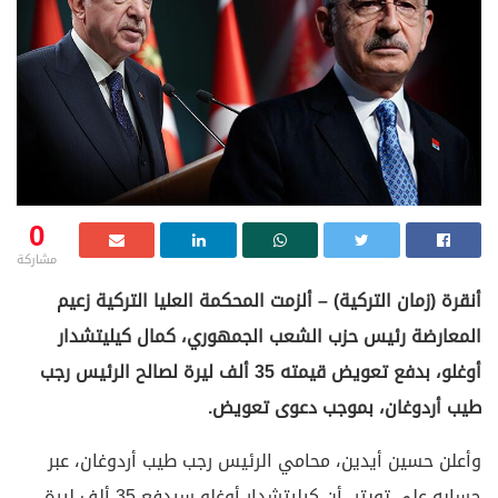
0
مشاركة
أنقرة (زمان التركية) – ألزمت المحكمة العليا التركية زعيم
المعارضة رئيس حزب الشعب الجمهوري، كمال كيليتشدار
أوغلو، بدفع تعويض قيمته 35 ألف ليرة لصالح الرئيس رجب
طيب أردوغان، بموجب دعوى تعويض.
وأعلن حسين أيدين، محامي الرئيس رجب طيب أردوغان، عبر
حسابه على تويتر، أن كيليتشدار أوغلو سيدفع 35 ألف ليرة.