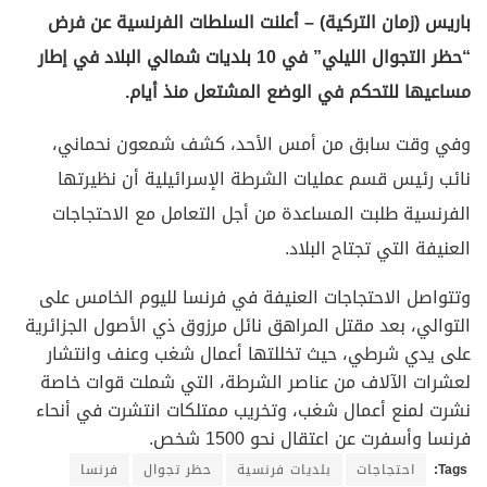
باريس (زمان التركية) – أعلنت السلطات الفرنسية عن فرض
“حظر التجوال الليلي” في 10 بلديات شمالي البلاد في إطار
مساعيها للتحكم في الوضع المشتعل منذ أيام.
وفي وقت سابق من أمس الأحد، كشف شمعون نحماني،
نائب رئيس قسم عمليات الشرطة الإسرائيلية أن نظيرتها
الفرنسية طلبت المساعدة من أجل التعامل مع الاحتجاجات
العنيفة التي تجتاح البلاد.
وتتواصل الاحتجاجات العنيفة في فرنسا لليوم الخامس على
التوالي، بعد مقتل المراهق نائل مرزوق ذي الأصول الجزائرية
على يدي شرطي، حيث تخللتها أعمال شغب وعنف وانتشار
لعشرات الآلاف من عناصر الشرطة، التي شملت قوات خاصة
نشرت لمنع أعمال شغب، وتخريب ممتلكات انتشرت في أنحاء
فرنسا وأسفرت عن اعتقال نحو 1500 شخص.
Tags:
احتجاجات
بلديات فرنسية
حظر تجوال
فرنسا